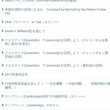
SaaSサービスの利用（Kintone+Quetetra+box連携）
米国出張時の定宿になるか、Courtyard by Marriott by San Mateo Foster
City
Uber（ウーバー） vs Taxi（タクシー）
Derek H. Williams氏を偲んで
クエステトラ(Questetra）でJavascriptを活用しよう（ガイドパネルを動
的に表示/非表示）
クエステトラ(Questetra）でJavascriptを活用しよう（チェックボタン選
択値の活用）
クエステトラ(Questetra）でJavascriptを活用しよう（選択値の活用）
2017年度内定式
日本列島改造論を読んで（「一日交通圏、一日経済圏」、「情報列島の
編成」）
ケンブリッジ(Cambridge)市内での移動手段（タクシー）
ケンブリッジ（Cambridge）のホテル