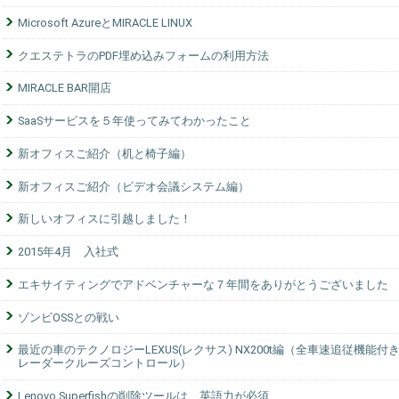
Microsoft AzureとMIRACLE LINUX
クエステトラのPDF埋め込みフォームの利用方法
MIRACLE BAR開店
SaaSサービスを５年使ってみてわかったこと
新オフィスご紹介（机と椅子編）
新オフィスご紹介（ビデオ会議システム編）
新しいオフィスに引越しました！
2015年4月 入社式
エキサイティングでアドベンチャーな７年間をありがとうございました
ゾンビOSSとの戦い
最近の車のテクノロジーLEXUS(レクサス) NX200t編（全車速追従機能付
レーダークルーズコントロール）
Lenovo Superfishの削除ツールは、英語力が必須