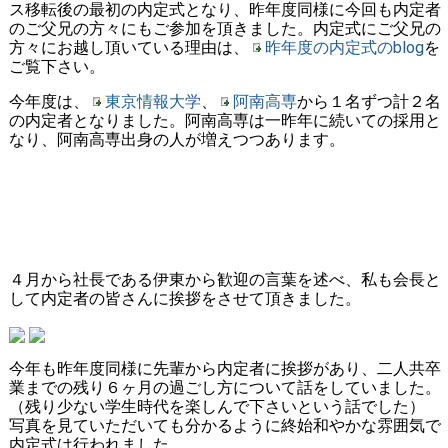
ス移転後の最初の内定式となり、
昨年度同様に今回も内定者
のご父兄の方々にもご参加を頂きました。内定式にご父兄の
方々にお越し頂いている理由は、
昨年度の内定式のblog
を
ご覧下さい。
今年度は、
東京情報大学
、
阿南高専
から１名ずつ計２名
の内定者となりました。阿南高専は一昨年に続いての採用と
なり、阿南高専出身の人が増えつつあります。
４月から社長である伊東から歓迎の言葉を述べ、私も会長と
して内定者の皆さんに挨拶をさせて頂きました。
今年も昨年度同様に先輩から内定者に挨拶があり、二人共卒
業までの残り６ヶ月の過ごし方について話をしていました。
（残り少ない学生時代を楽しんで下さいという話でした）
写真を見ていただいても分かるように終始和やかな雰囲気で
内定式は行われました。