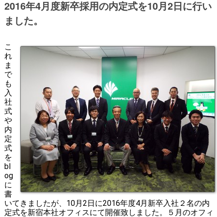
2016年4月度新卒採用の内定式を10月2日に行い
ました。
こ
れ
ま
で
も
入
社
式
や
内
定
式
を
bl
og
に
書
いてきましたが、10月2日に2016年度4月新卒入社２名の内
定式を新宿本社オフィスにて開催致しました。
５月のオフィ