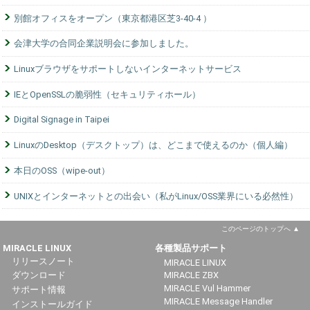
別館オフィスをオープン（東京都港区芝3-40-4 ）
会津大学の合同企業説明会に参加しました。
Linuxブラウザをサポートしないインターネットサービス
IEとOpenSSLの脆弱性（セキュリティホール）
Digital Signage in Taipei
LinuxのDesktop（デスクトップ）は、どこまで使えるのか（個人編）
本日のOSS（wipe-out）
UNIXとインターネットとの出会い（私がLinux/OSS業界にいる必然性）
このページのトップへ
MIRACLE LINUX
各種製品サポート
リリースノート
MIRACLE LINUX
ダウンロード
MIRACLE ZBX
MIRACLE Vul Hammer
サポート情報
MIRACLE Message Handler
インストールガイド