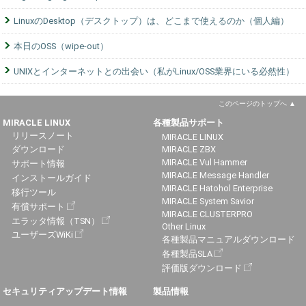
LinuxのDesktop（デスクトップ）は、どこまで使えるのか（個人編）
本日のOSS（wipe-out）
UNIXとインターネットとの出会い（私がLinux/OSS業界にいる必然性）
このページのトップへ
MIRACLE LINUX
各種製品サポート
リリースノート
MIRACLE LINUX
ダウンロード
MIRACLE ZBX
MIRACLE Vul Hammer
サポート情報
MIRACLE Message Handler
インストールガイド
MIRACLE Hatohol Enterprise
移行ツール
MIRACLE System Savior
有償サポート
MIRACLE CLUSTERPRO
エラッタ情報（TSN）
Other Linux
ユーザーズWiKi
各種製品マニュアルダウンロード
各種製品SLA
評価版ダウンロード
セキュリティアップデート情報
製品情報