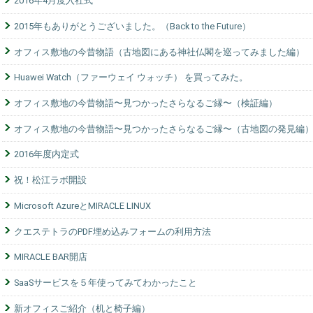
2016年4月度入社式
2015年もありがとうございました。（Back to the Future）
オフィス敷地の今昔物語（古地図にある神社仏閣を巡ってみました編）
Huawei Watch（ファーウェイ ウォッチ） を買ってみた。
オフィス敷地の今昔物語〜見つかったさらなるご縁〜（検証編）
オフィス敷地の今昔物語〜見つかったさらなるご縁〜（古地図の発見編
2016年度内定式
祝！松江ラボ開設
Microsoft AzureとMIRACLE LINUX
クエステトラのPDF埋め込みフォームの利用方法
MIRACLE BAR開店
SaaSサービスを５年使ってみてわかったこと
新オフィスご紹介（机と椅子編）