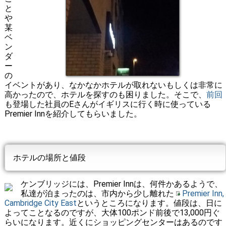
と
や
某
ベ
ン
ダ
ー
の
イベントがあり、なかなかホテルが取れないもしくは非常に
高かったので、ホテルを探すのも困りました。そこで、
前回
も登場した社員のEさんがイギリスに行く時に使っている
Premier Innを紹介してもらいました。
ホテルの場所と値段
ケンブリッジには、Premier Innは、何件かあるようで、
私達が泊まったのは、市内から少し離れた
Premier Inn,
Cambridge City East
というところになります。値段は、日に
よってことなるのですが、大体100ポンド前後で13,000円ぐ
らいになります。近くにショッピングセンターはあるのです