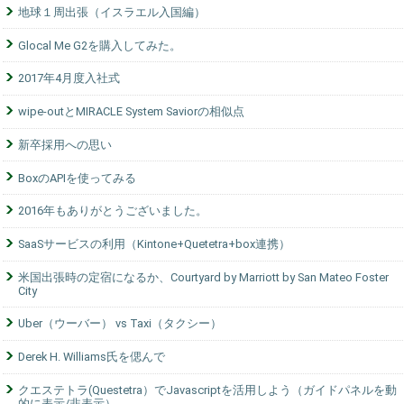
地球１周出張（イスラエル入国編）
Glocal Me G2を購入してみた。
2017年4月度入社式
wipe-outとMIRACLE System Saviorの相似点
新卒採用への思い
BoxのAPIを使ってみる
2016年もありがとうございました。
SaaSサービスの利用（Kintone+Quetetra+box連携）
米国出張時の定宿になるか、Courtyard by Marriott by San Mateo Foster
City
Uber（ウーバー） vs Taxi（タクシー）
Derek H. Williams氏を偲んで
クエステトラ(Questetra）でJavascriptを活用しよう（ガイドパネルを動
的に表示/非表示）