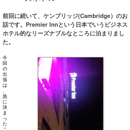
前回に続いて、ケンブリッジ(Cambridge）のお
話です。Premier Innという日本でいうビジネス
ホテル的なリーズナブルなところに泊まりまし
た。
今
回
の
出
張
は
、
急
に
決
ま
っ
た
こ