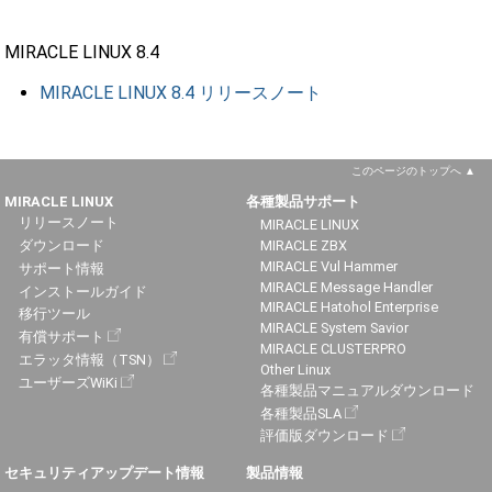
MIRACLE LINUX 8.4
MIRACLE LINUX 8.4 リリースノート
このページのトップへ
MIRACLE LINUX
各種製品サポート
リリースノート
MIRACLE LINUX
ダウンロード
MIRACLE ZBX
MIRACLE Vul Hammer
サポート情報
MIRACLE Message Handler
インストールガイド
MIRACLE Hatohol Enterprise
移行ツール
MIRACLE System Savior
有償サポート
MIRACLE CLUSTERPRO
エラッタ情報（TSN）
Other Linux
ユーザーズWiKi
各種製品マニュアルダウンロード
各種製品SLA
評価版ダウンロード
セキュリティアップデート情報
製品情報