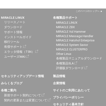
このページのトップへ
MIRACLE LINUX
各種製品サポート
リリースノート
MIRACLE LINUX
ダウンロード
MIRACLE ZBX
MIRACLE Vul Hammer
サポート情報
MIRACLE Message Handler
インストールガイド
MIRACLE Hatohol Enterprise
移行ツール
MIRACLE System Savior
有償サポート
MIRACLE CLUSTERPRO
エラッタ情報（TSN）
Other Linux
ユーザーズWiKi
各種製品マニュアルダウンロード
各種製品SLA
評価版ダウンロード
セキュリティアップデート情報
製品情報
みらくるブログ
企業情報
各種ご案内
サイトのご利用にあたって
新規サポート契約について
プライバシーポリシー
契約の更新または変更について
セキュリティ基本方針