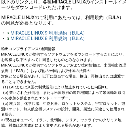
以下のリンクより、各種MIRACLE LINUXのインストールイメ
ージをダウンロードいただけます。
MIRACLE LINUXのご利用にあたっては、利用規約（EULA）
の同意が必要となります。
・
MIRACLE LINUX 9 利用規約（EULA）
・
MIRACLE LINUX 8 利用規約（EULA）
輸出コンプライアンス/通関情報
MIRACLE LINUX が提供するソフトウェアをダウンロードすることにより、
お客様は以下のすべてに同意したものとみなされます。
MIRACLE LINUX が提供するソフトウェアおよび技術情報は、米国輸出管理
規則（「EAR」）および他の米国および外国の法律の
対象となる場合があり、以下に該当する場合、輸出、再輸出または譲渡す
ることはできません。
(a) EARまたは米国の制裁規則により禁止されている仕向国※1。
(b) 禁止された仕向地、または米国政府の連邦機関によって米国輸出取引
への参加を禁止されたエンド・ユーザー。
(c) 核兵器、化学兵器、生物兵器、ロケットシステム、宇宙ロケット、観
測ロケット、無人航空機システムの設計、開発、製造に関連して使用され
る場合。
※1現在はキューバ、イラン、北朝鮮、シリア、ウクライナのクリミア地
域。対象は米国政府により変更される場合があります。