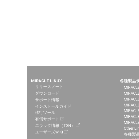
MIRACLE LINUX
各種製品
リリースノート
MIRACLE
ダウンロード
MIRACL
MIRACLE
サポート情報
MIRACLE
インストールガイド
MIRACLE
移行ツール
MIRACLE
有償サポート
MIRACL
エラッタ情報（TSN）
Other Li
ユーザーズWiKi
各種製