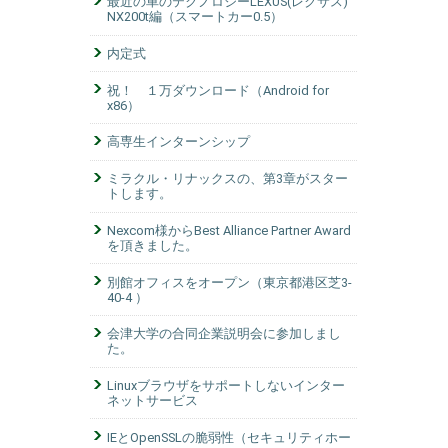
最近の車のテクノロジーLEXUS(レクサス)
NX200t編（スマートカー0.5）
内定式
祝！ １万ダウンロード（Android for
x86）
高専生インターンシップ
ミラクル・リナックスの、第3章がスター
トします。
Nexcom様からBest Alliance Partner Award
を頂きました。
別館オフィスをオープン（東京都港区芝3-
40-4 ）
会津大学の合同企業説明会に参加しまし
た。
Linuxブラウザをサポートしないインター
ネットサービス
IEとOpenSSLの脆弱性（セキュリティホー