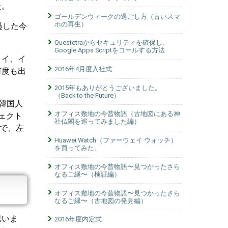
た。
ゴールデンウィークの過ごし方（古いスマ
ホの再生）
過した今
Questetraからセキュリティを確保し、
Google Apps Scriptをコールする方法
タイ、イ
2016年4月度入社式
何度も出
2015年もありがとうございました。
（Back to the Future）
韓国人
オフィス敷地の今昔物語（古地図にある神
ェクト
社仏閣を巡ってみました編）
ので、左
Huawei Watch（ファーウェイ ウォッチ）
を買ってみた。
オフィス敷地の今昔物語〜見つかったさら
なるご縁〜（検証編）
オフィス敷地の今昔物語〜見つかったさら
なるご縁〜（古地図の発見編）
思いま
2016年度内定式