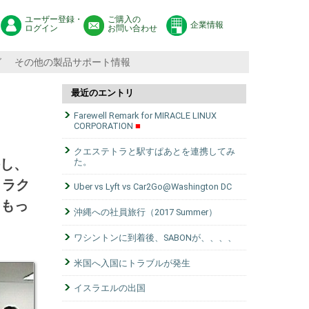
ユーザー登録・
ご購入の
企業情報
ログイン
お問い合わせ
グ
その他の製品サポート情報
最近のエントリ
Farewell Remark for MIRACLE LINUX
CORPORATION
クエステトラと駅すぱあとを連携してみ
併し、
た。
ミラク
Uber vs Lyft vs Car2Go@Washington DC
をもっ
沖縄への社員旅行（2017 Summer）
ワシントンに到着後、SABONが、、、、
米国へ入国にトラブルが発生
イスラエルの出国