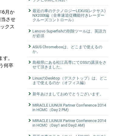
最近の車のテクノロジーLEXUS(レクサス)
年6月か
NX200t編（全車速追従機能付きレーダー
担当させ
クルーズコントロール）
ナックス
Lenovo Superfishの削除ツールは、英語力
が必須
ASUS Chromeboxは、どこまで使えるの
か。
きます。
島根県にある松江高専にてOSSの講演をさ
う何卒
せて頂きました。
LinuxのDesktop（デスクトップ）は、どこ
まで使えるのか（オフィス編）
新年あけましておめでとうございます。
MIRACLE LIUNUX Partner Conference 2014
in HCMC（Day 2 PM)
MIRACLE LIUNUX Partner Conference 2014
in HCMC（Day1 and Day2 AM)