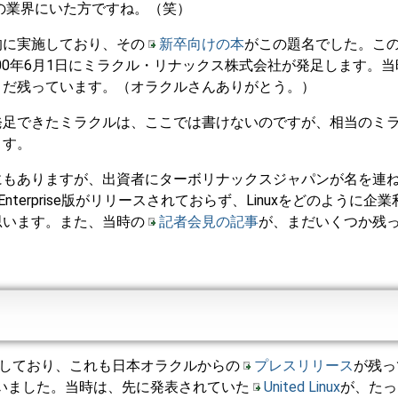
この業界にいた方ですね。（笑）
的に実施しており、その
新卒向けの本
がこの題名でした。こ
000年6月1日にミラクル・リナックス株式会社が発足します。
まだ残っています。（オラクルさんありがとう。）
発足できたミラクルは、ここでは書けないのですが、相当のミ
ます。
にもありますが、出資者にターボリナックスジャパンが名を連
nterprise版がリリースされておらず、Linuxをどのように企
思います。また、当時の
記者会見の記事
が、まだいくつか残
スを出しており、これも日本オラクルからの
プレスリリース
が残っ
ていました。当時は、先に発表されていた
United Linux
が、たっ