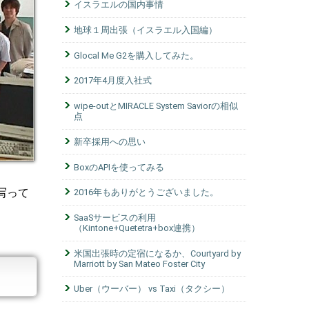
イスラエルの国内事情
地球１周出張（イスラエル入国編）
Glocal Me G2を購入してみた。
2017年4月度入社式
wipe-outとMIRACLE System Saviorの相似
点
新卒採用への思い
BoxのAPIを使ってみる
写って
2016年もありがとうございました。
SaaSサービスの利用
（Kintone+Quetetra+box連携）
米国出張時の定宿になるか、Courtyard by
Marriott by San Mateo Foster City
Uber（ウーバー） vs Taxi（タクシー）