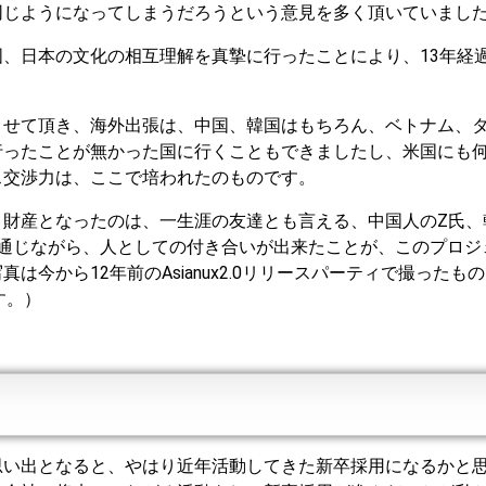
同じようになってしまうだろうという意見を多く頂いていまし
、日本の文化の相互理解を真摯に行ったことにより、13年経
させて頂き、海外出張は、中国、韓国はもちろん、ベトナム、
行ったことが無かった国に行くこともできましたし、米国にも
ス交渉力は、ここで培われたのものです。
、財産となったのは、一生涯の友達とも言える、中国人のZ氏、
通じながら、人としての付き合いが出来たことが、このプロジ
今から12年前のAsianux2.0リリースパーティで撮ったも
す。）
思い出となると、やはり近年活動してきた新卒採用になるかと