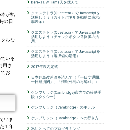
Derek H. Williams氏を偲んで
クエステトラ(Questetra）でJavascriptを
の本が執
活用しよう（ガイドパネルを動的に表示/
当時の日
非表示）
クエステトラ(Questetra）でJavascriptを
活用しよう（チェックボタン選択値の活
ラクルな
用）
クエステトラ(Questetra）でJavascriptを
活用しよう（選択値の活用）
ねている
業利用さ
2017年度内定式
ってお
日本列島改造論を読んで（「一日交通圏、
一日経済圏」、「情報列島の再編成」）
ケンブリッジ(Cambridge)市内での移動手
段（タクシー）
ケンブリッジ（Cambridge）のホテル
ケンブリッジ（Cambridge）への行き方
ていま
た１年
私にとってのプログラミング