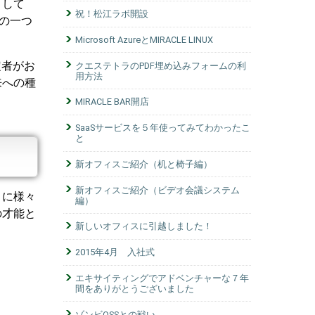
として
祝！松江ラボ開設
の一つ
Microsoft AzureとMIRACLE LINUX
定者がお
クエステトラのPDF埋め込みフォームの利
用方法
来への種
MIRACLE BAR開店
SaaSサービスを５年使ってみてわかったこ
と
新オフィスご紹介（机と椅子編）
新オフィスご紹介（ビデオ会議システム
月に様々
編）
の才能と
新しいオフィスに引越しました！
2015年4月 入社式
エキサイティングでアドベンチャーな７年
間をありがとうございました
ゾンビOSSとの戦い