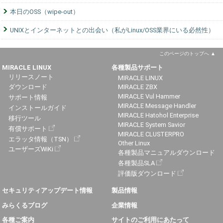
本日のOSS（wipe-out）
UNIXとインターネットとの出会い（私がLinux/OSS業界にいる必然性）
このページのトップへ
MIRACLE LINUX
各種製品サポート
リリースノート
MIRACLE LINUX
ダウンロード
MIRACLE ZBX
MIRACLE Vul Hammer
サポート情報
MIRACLE Message Handler
インストールガイド
MIRACLE Hatohol Enterprise
移行ツール
MIRACLE System Savior
有償サポート
MIRACLE CLUSTERPRO
エラッタ情報（TSN）
Other Linux
ユーザーズWiKi
各種製品マニュアルダウンロード
各種製品SLA
評価版ダウンロード
セキュリティアップデート情報
製品情報
みらくるブログ
企業情報
各種ご案内
サイトのご利用にあたって