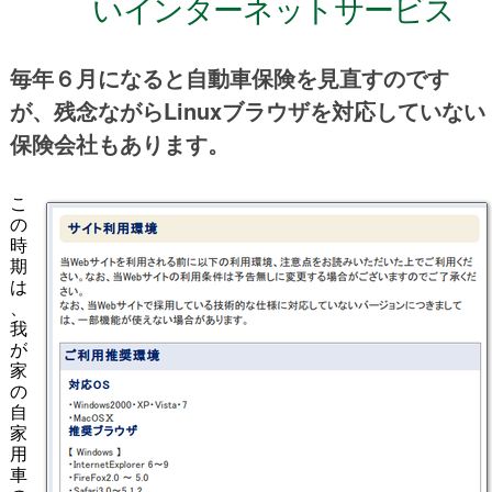
いインターネットサービス
毎年６月になると自動車保険を見直すのです
が、残念ながらLinuxブラウザを対応していない
保険会社もあります。
こ
の
時
期
は
、
我
が
家
の
自
家
用
車