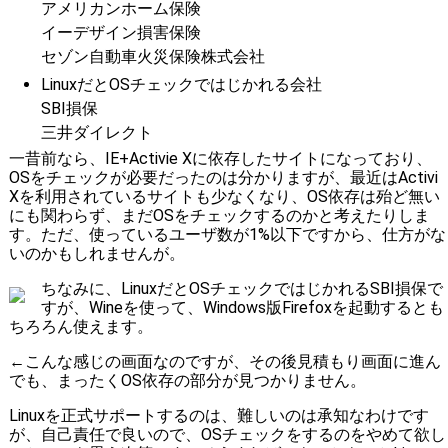
アメリカンホーム保険
イーデザイン損害保険
セゾン自動車火災保険株式会社
LinuxだとOSチェックではじかれる会社
SBI損保
三井ダイレクト
一昔前なら、IE+Activie Xに依存したサイトになっており、
OSをチェックが必要だったのは分かりますが、最近はActivi
Xを利用されているサイトも少なくなり、OS依存は殆ど無い
にも関わらず、まだOSをチェックするのかと考えたりしま
す。ただ、使っているユーザ数が1%以下ですから、仕方がな
いのかもしれませんが。
ちなみに、LinuxだとOSチェックではじかれるSBI損保で
すが、
Wineを使って、Windows版Firefoxを起動するとも
ちろろん使えます。
←こんな感じの画面なのですが、その後見積もり画面に進ん
でも、まったくOS依存の部分が見つかりません。
Linuxを正式サポートするのは、難しいのは承知なわけです
が、自己責任で良いので、OSチェックをするのをやめて欲し