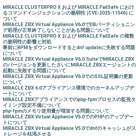
MIRACLE CLUSTERPRO X および MIRACLE FailSafe におけ
るコマンドインジェクションの脆弱性 (CVE-2025-11546) に
ついて
MIRACLE ZBX Virtual Appliance V6.0でDBパーティショニン
グ処理が正常終了しないことがある問題について
MIRACLE CLUSTERPRO X および MIRACLE FailSafe の複数
の脆弱性の影響と対処
事前にRPMをダウンロードするとdnf updateに失敗する問題
について
MIRACLE ZBX Virtual Appliance V6.0 SuiteでMIRACLE ZBX
のバージョンを更新したさいにMIRACLE ZBXエージェントの
起動に失敗する問題について
MIRACLE ZBX Virtual Appliance V6.0でのSSL証明書の更新
について
MIRACLE ZBX 6.0アプライアンス環境でのカーネルアップデ
ートについて
MIRACLE ZBXアプライアンスでのphp-fpmプロセスの監視タ
イミング設定不備について
php-fpmのメモリ使用量が増加する問題について
MIRACLE ZBX Virtual Appliance V5.0でのPHPのアップデー
トについて
MIRACLE ZBX Virtual Appliance V5.0でdnfのキャッシュがス
トレージを枯渇させる