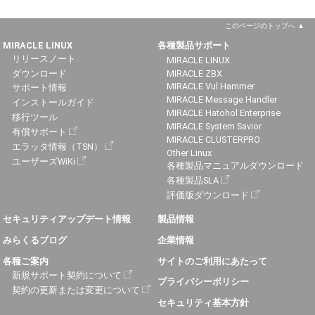
このページのトップへ
MIRACLE LINUX
各種製品サポート
リリースノート
MIRACLE LINUX
ダウンロード
MIRACLE ZBX
MIRACLE Vul Hammer
サポート情報
MIRACLE Message Handler
インストールガイド
MIRACLE Hatohol Enterprise
移行ツール
MIRACLE System Savior
有償サポート
MIRACLE CLUSTERPRO
エラッタ情報（TSN）
Other Linux
ユーザーズWiKi
各種製品マニュアルダウンロード
各種製品SLA
評価版ダウンロード
セキュリティアップデート情報
製品情報
みらくるブログ
企業情報
各種ご案内
サイトのご利用にあたって
新規サポート契約について
プライバシーポリシー
契約の更新または変更について
セキュリティ基本方針