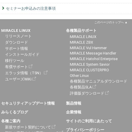
セミナーお申込みの注意事項
このページのトップへ
MIRACLE LINUX
各種製品サポート
リリースノート
MIRACLE LINUX
ダウンロード
MIRACLE ZBX
MIRACLE Vul Hammer
サポート情報
MIRACLE Message Handler
インストールガイド
MIRACLE Hatohol Enterprise
移行ツール
MIRACLE System Savior
有償サポート
MIRACLE CLUSTERPRO
エラッタ情報（TSN）
Other Linux
ユーザーズWiKi
各種製品マニュアルダウンロード
各種製品SLA
評価版ダウンロード
セキュリティアップデート情報
製品情報
みらくるブログ
企業情報
各種ご案内
サイトのご利用にあたって
新規サポート契約について
プライバシーポリシー