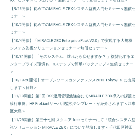
【9/13開催】初めてのMIRACLE ZBXシステム監視入門セミナー＜無償
ミナー＞
【10/2開催】初めてのMIRACLE ZBXシステム監視入門セミナー＜無償
ミナー＞
【10/4開催】「MIRACLE ZBX Enterprise Pack V2.0」で実現する大規模
システム監視ソリューションセミナー＜無償セミナー＞
【10/31開催】「そのシステム、壊れたら戻せますか？ 」複雑化するエ
ンタープライズ環境も、3ステップで簡単バックアップ＜無償セミナー
＞
【10/19-20開催】オープンソースカンファレンス2013 Tokyo/Fallに出
します＜日野＞
【11/19開催】第3回 OSS運用管理勉強会にてMIRACLE ZBX導入の課題
移行事例、HP ProLiantサーバ用監視テンプレートが紹介されます＜江
区大島＞
【11/28開催】第三十七回 スクエア free セミナーにて「統合システム
視ソリューション MIRACLE ZBX」について登壇します＜千代田区神田
＞