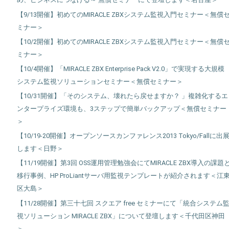
【9/13開催】初めてのMIRACLE ZBXシステム監視入門セミナー＜無償
ミナー＞
【10/2開催】初めてのMIRACLE ZBXシステム監視入門セミナー＜無償
ミナー＞
【10/4開催】「MIRACLE ZBX Enterprise Pack V2.0」で実現する大規模
システム監視ソリューションセミナー＜無償セミナー＞
【10/31開催】「そのシステム、壊れたら戻せますか？ 」複雑化するエ
ンタープライズ環境も、3ステップで簡単バックアップ＜無償セミナー
＞
【10/19-20開催】オープンソースカンファレンス2013 Tokyo/Fallに出
します＜日野＞
【11/19開催】第3回 OSS運用管理勉強会にてMIRACLE ZBX導入の課題
移行事例、HP ProLiantサーバ用監視テンプレートが紹介されます＜江
区大島＞
【11/28開催】第三十七回 スクエア free セミナーにて「統合システム
視ソリューション MIRACLE ZBX」について登壇します＜千代田区神田
＞