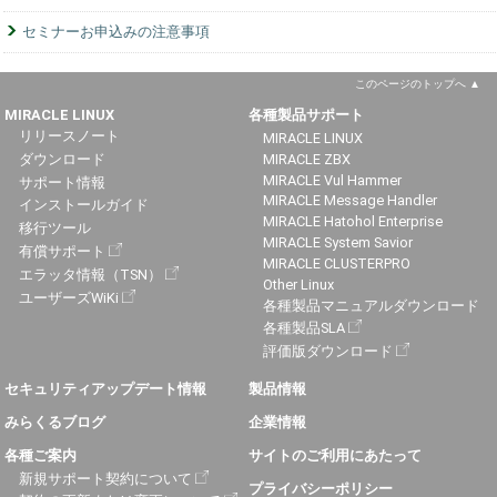
セミナーお申込みの注意事項
このページのトップへ
MIRACLE LINUX
各種製品サポート
リリースノート
MIRACLE LINUX
ダウンロード
MIRACLE ZBX
MIRACLE Vul Hammer
サポート情報
MIRACLE Message Handler
インストールガイド
MIRACLE Hatohol Enterprise
移行ツール
MIRACLE System Savior
有償サポート
MIRACLE CLUSTERPRO
エラッタ情報（TSN）
Other Linux
ユーザーズWiKi
各種製品マニュアルダウンロード
各種製品SLA
評価版ダウンロード
セキュリティアップデート情報
製品情報
みらくるブログ
企業情報
各種ご案内
サイトのご利用にあたって
新規サポート契約について
プライバシーポリシー