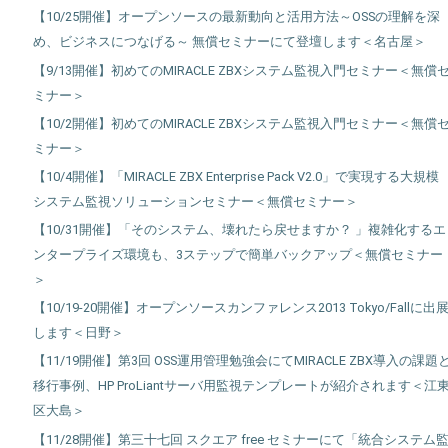
【10/25開催】オープンソースの最新動向と活用方法～OSSの理解を深
め、ビジネスにつなげる～ 無償セミナーにて登壇します＜名古屋＞
【9/13開催】初めてのMIRACLE ZBXシステム監視入門セミナー＜無償
ミナー＞
【10/2開催】初めてのMIRACLE ZBXシステム監視入門セミナー＜無償
ミナー＞
【10/4開催】「MIRACLE ZBX Enterprise Pack V2.0」で実現する大規模
システム監視ソリューションセミナー＜無償セミナー＞
【10/31開催】「そのシステム、壊れたら戻せますか？ 」複雑化するエ
ンタープライズ環境も、3ステップで簡単バックアップ＜無償セミナー
＞
【10/19-20開催】オープンソースカンファレンス2013 Tokyo/Fallに出
します＜日野＞
【11/19開催】第3回 OSS運用管理勉強会にてMIRACLE ZBX導入の課題
移行事例、HP ProLiantサーバ用監視テンプレートが紹介されます＜江
区大島＞
【11/28開催】第三十七回 スクエア free セミナーにて「統合システム