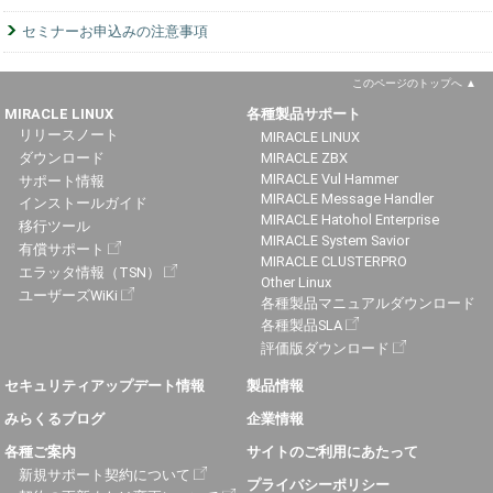
セミナーお申込みの注意事項
このページのトップへ
MIRACLE LINUX
各種製品サポート
リリースノート
MIRACLE LINUX
ダウンロード
MIRACLE ZBX
MIRACLE Vul Hammer
サポート情報
MIRACLE Message Handler
インストールガイド
MIRACLE Hatohol Enterprise
移行ツール
MIRACLE System Savior
有償サポート
MIRACLE CLUSTERPRO
エラッタ情報（TSN）
Other Linux
ユーザーズWiKi
各種製品マニュアルダウンロード
各種製品SLA
評価版ダウンロード
セキュリティアップデート情報
製品情報
みらくるブログ
企業情報
各種ご案内
サイトのご利用にあたって
新規サポート契約について
プライバシーポリシー