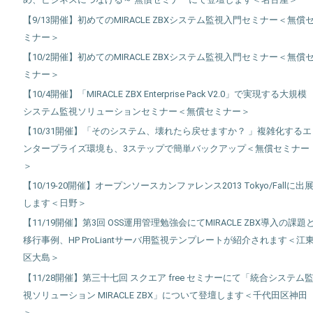
【9/13開催】初めてのMIRACLE ZBXシステム監視入門セミナー＜無償
ミナー＞
【10/2開催】初めてのMIRACLE ZBXシステム監視入門セミナー＜無償
ミナー＞
【10/4開催】「MIRACLE ZBX Enterprise Pack V2.0」で実現する大規模
システム監視ソリューションセミナー＜無償セミナー＞
【10/31開催】「そのシステム、壊れたら戻せますか？ 」複雑化するエ
ンタープライズ環境も、3ステップで簡単バックアップ＜無償セミナー
＞
【10/19-20開催】オープンソースカンファレンス2013 Tokyo/Fallに出
します＜日野＞
【11/19開催】第3回 OSS運用管理勉強会にてMIRACLE ZBX導入の課題
移行事例、HP ProLiantサーバ用監視テンプレートが紹介されます＜江
区大島＞
【11/28開催】第三十七回 スクエア free セミナーにて「統合システム
視ソリューション MIRACLE ZBX」について登壇します＜千代田区神田
＞