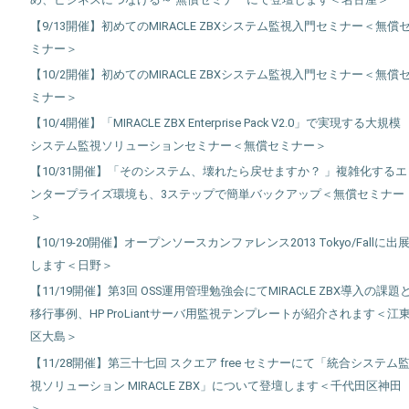
【9/13開催】初めてのMIRACLE ZBXシステム監視入門セミナー＜無償
ミナー＞
【10/2開催】初めてのMIRACLE ZBXシステム監視入門セミナー＜無償
ミナー＞
【10/4開催】「MIRACLE ZBX Enterprise Pack V2.0」で実現する大規模
システム監視ソリューションセミナー＜無償セミナー＞
【10/31開催】「そのシステム、壊れたら戻せますか？ 」複雑化するエ
ンタープライズ環境も、3ステップで簡単バックアップ＜無償セミナー
＞
【10/19-20開催】オープンソースカンファレンス2013 Tokyo/Fallに出
します＜日野＞
【11/19開催】第3回 OSS運用管理勉強会にてMIRACLE ZBX導入の課題
移行事例、HP ProLiantサーバ用監視テンプレートが紹介されます＜江
区大島＞
【11/28開催】第三十七回 スクエア free セミナーにて「統合システム
視ソリューション MIRACLE ZBX」について登壇します＜千代田区神田
＞