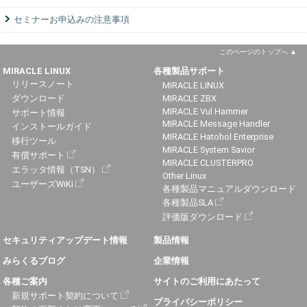
セミナーお申込みの注意事項
このページのトップへ
MIRACLE LINUX
各種製品サポート
リリースノート
MIRACLE LINUX
ダウンロード
MIRACLE ZBX
MIRACLE Vul Hammer
サポート情報
MIRACLE Message Handler
インストールガイド
MIRACLE Hatohol Enterprise
移行ツール
MIRACLE System Savior
有償サポート
MIRACLE CLUSTERPRO
エラッタ情報（TSN）
Other Linux
ユーザーズWiKi
各種製品マニュアルダウンロード
各種製品SLA
評価版ダウンロード
セキュリティアップデート情報
製品情報
みらくるブログ
企業情報
各種ご案内
サイトのご利用にあたって
新規サポート契約について
プライバシーポリシー