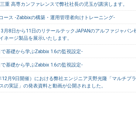
n 三重 高専カンファレンスで弊社社長の児玉が講演します。
理コース -Zabbixの構築・運用管理者向けトレーニング-
N 3月8日から11日のリテールテックJAPANのアルファジャパン
イネージ製品を展示いたします。
1日で基礎から学ぶZabbix 1.6の監視設定-
1日で基礎から学ぶZabbix 1.6の監視設定-
（2011年12月9日開催）における弊社エンジニア天野光隆「マルチプ
スの実証」の発表資料と動画が公開されました。