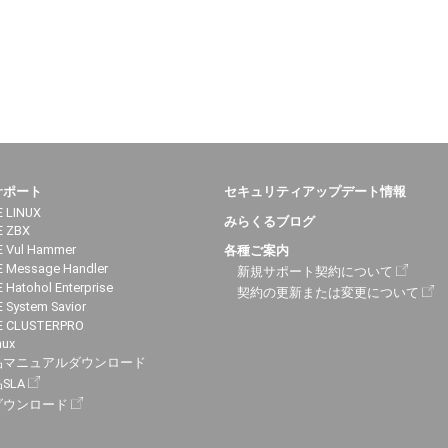
サポート
セキュリティアップデート情報
 LINUX
みらくるブログ
E ZBX
 Vul Hammer
各種ご案内
 Message Handler
新規サポート契約について
 Hatohol Enterprise
契約の更新または変更について
 System Savior
E CLUSTERPRO
nux
品マニュアルダウンロード
SLA
ダウンロード