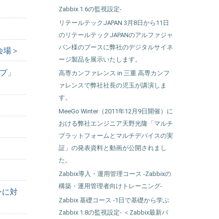
Zabbix 1.6の監視設定-
リテールテックJAPAN 3月8日から11日
のリテールテックJAPANのアルファジャ
パン様のブースに弊社のデジタルサイネ
座会場＞
ージ製品を展示いたします。
ップ」
高専カンファレンス in 三重 高専カンフ
ァレンスで弊社社長の児玉が講演しま
す。
MeeGo Winter（2011年12月9日開催）に
おける弊社エンジニア天野光隆「マルチ
プラットフォームとマルチデバイスの実
証」の発表資料と動画が公開されまし
た。
Zabbix導入・運用管理コース -Zabbixの
構築・運用管理者向けトレーニング-
ョンに対
Zabbix 基礎コース -1日で基礎から学ぶ
Zabbix 1.8の監視設定- ＜Zabbix最新バ