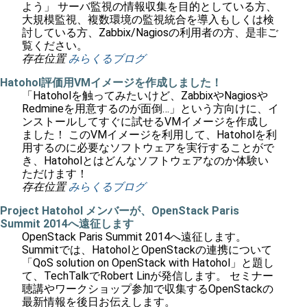
よう」 サーバ監視の情報収集を目的としている方、
大規模監視、複数環境の監視統合を導入もしくは検
討している方、Zabbix/Nagiosの利用者の方、是非ご
覧ください。
存在位置
みらくるブログ
Hatohol評価用VMイメージを作成しました！
「Hatoholを触ってみたいけど、ZabbixやNagiosや
Redmineを用意するのが面倒…」という方向けに、イ
ンストールしてすぐに試せるVMイメージを作成し
ました！ このVMイメージを利用して、Hatoholを利
用するのに必要なソフトウェアを実行することがで
き、Hatoholとはどんなソフトウェアなのか体験い
ただけます！
存在位置
みらくるブログ
Project Hatohol メンバーが、OpenStack Paris
Summit 2014へ遠征します
OpenStack Paris Summit 2014へ遠征します。
Summitでは、HatoholとOpenStackの連携について
「QoS solution on OpenStack with Hatohol」と題し
て、TechTalkでRobert Linが発信します。 セミナー
聴講やワークショップ参加で収集するOpenStackの
最新情報を後日お伝えします。