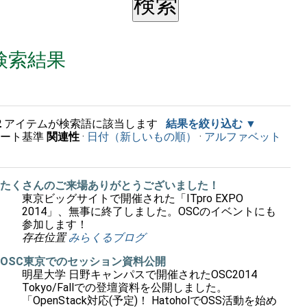
検索結果
2
アイテムが検索語に該当します
結果を絞り込む
ソート基準
関連性
·
日付（新しいもの順）
·
アルファベット
順
たくさんのご来場ありがとうございました！
東京ビッグサイトで開催された「ITpro EXPO
2014」、無事に終了しました。OSCのイベントにも
参加します！
存在位置
みらくるブログ
OSC東京でのセッション資料公開
明星大学 日野キャンパスで開催されたOSC2014
Tokyo/Fallでの登壇資料を公開しました。
「OpenStack対応(予定)！ HatoholでOSS活動を始め