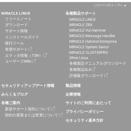
このページのトップへ
MIRACLE LINUX
各種製品サポート
リリースノート
MIRACLE LINUX
ダウンロード
MIRACLE ZBX
MIRACLE Vul Hammer
サポート情報
MIRACLE Message Handler
インストールガイド
MIRACLE Hatohol Enterprise
移行ツール
MIRACLE System Savior
有償サポート
MIRACLE CLUSTERPRO
エラッタ情報（TSN）
Other Linux
ユーザーズWiKi
各種製品マニュアルダウンロード
各種製品SLA
評価版ダウンロード
セキュリティアップデート情報
製品情報
みらくるブログ
企業情報
各種ご案内
サイトのご利用にあたって
新規サポート契約について
プライバシーポリシー
契約の更新または変更について
セキュリティ基本方針