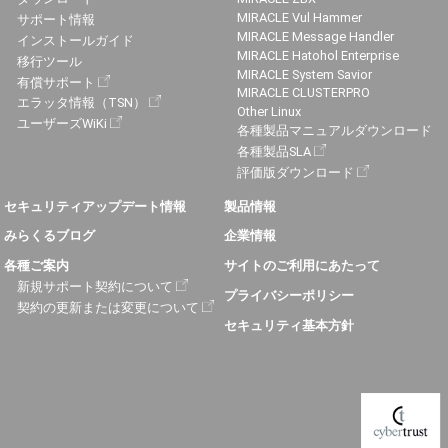
MIRACLE Vul Hammer
サポート情報
MIRACLE Message Handler
インストールガイド
MIRACLE Hatohol Enterprise
移行ツール
MIRACLE System Savior
有償サポート
MIRACLE CLUSTERPRO
エラッタ情報（TSN）
Other Linux
ユーザーズWiKi
各種製品マニュアルダウンロード
各種製品SLA
評価版ダウンロード
セキュリティアップデート情報
製品情報
みらくるブログ
企業情報
各種ご案内
サイトのご利用にあたって
新規サポート契約について
プライバシーポリシー
契約の更新または変更について
セキュリティ基本方針