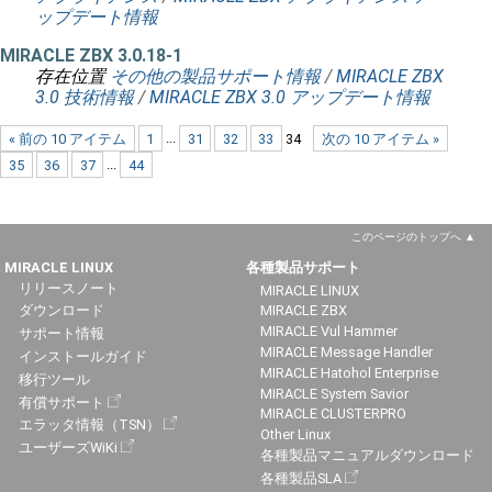
ップデート情報
MIRACLE ZBX 3.0.18-1
存在位置
その他の製品サポート情報
/
MIRACLE ZBX
3.0 技術情報
/
MIRACLE ZBX 3.0 アップデート情報
« 前の 10 アイテム
1
...
31
32
33
34
次の 10 アイテム »
35
36
37
...
44
このページのトップへ
MIRACLE LINUX
各種製品サポート
リリースノート
MIRACLE LINUX
ダウンロード
MIRACLE ZBX
MIRACLE Vul Hammer
サポート情報
MIRACLE Message Handler
インストールガイド
MIRACLE Hatohol Enterprise
移行ツール
MIRACLE System Savior
有償サポート
MIRACLE CLUSTERPRO
エラッタ情報（TSN）
Other Linux
ユーザーズWiKi
各種製品マニュアルダウンロード
各種製品SLA