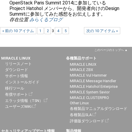
OpenStack Paris Summit 2014に参加している
Project Hatohol メンバーから、開発者向けのDesign
Summitに参加してみた感想をお伝えします。
存在位置
みらくるブログ
« 前の 10 アイテム
1
2
3
4
5
次の 10 アイテム »
このページのトップへ
MIRACLE LINUX
各種製品サポート
リリースノート
MIRACLE LINUX
ダウンロード
MIRACLE ZBX
MIRACLE Vul Hammer
サポート情報
MIRACLE Message Handler
インストールガイド
MIRACLE Hatohol Enterprise
移行ツール
MIRACLE System Savior
有償サポート
MIRACLE CLUSTERPRO
エラッタ情報（TSN）
Other Linux
ユーザーズWiKi
各種製品マニュアルダウンロード
各種製品SLA
評価版ダウンロード
セキュリティアップデート情報
製品情報