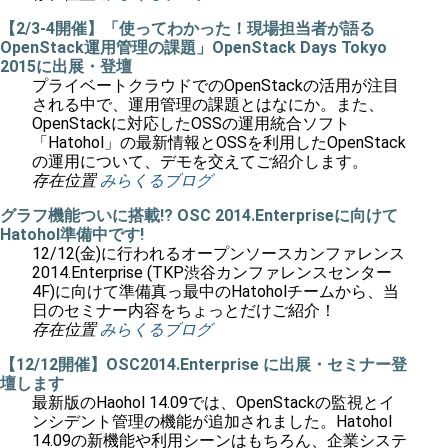
【2/3-4開催】「使ってわかった！現場担当者が語る
OpenStack運用管理の課題」OpenStack Days Tokyo
2015に出展・登壇
プライベートクラウドでのOpenStackの活用が注目
される中で、運用管理の課題とはなにか。また、
OpenStackに対応したOSSの運用統合ソフト
「Hatohol」の最新情報とOSSを利用したOpenStack
の運用について、デモを交えてご紹介します。
存在位置
みらくるブログ
グラフ機能ついに搭載!? OSC 2014.Enterpriseに向けて
Hatohol準備中です!
12/12(金)に行われるオープンソースカンファレンス
2014.Enterprise (TKP渋谷カンファレンスセンター
4F)に向けて準備真っ最中のHatoholチームから、当
日のセミナー内容をちょっとだけご紹介！
存在位置
みらくるブログ
【12/12開催】OSC2014.Enterprise に出展・セミナー登
壇します
最新版のHaohol 14.09では、OpenStackの監視とイ
ンシデント管理の機能が追加されました。Hatohol
14.09の新機能や利用シーンはもちろん、企業システ