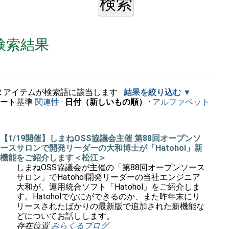
検索結果
2
アイテムが検索語に該当します
結果を絞り込む
ソート基準
関連性
·
日付（新しいもの順）
·
アルファベット
順
【1/19開催】しまねOSS協議会主催 第88回オープンソ
ースサロンで開発リーダーの大和博士が「Hatohol」新
機能をご紹介します＜松江＞
しまねOSS協議会が主催の「第88回オープンソース
サロン」でHatohol開発リーダーの当社エンジニア
大和が、運用統合ソフト「Hatohol」をご紹介しま
す。Hatoholでなにができるのか、また昨年末にリ
リースされたばかりの最新版で追加された新機能な
どについてお話しします。
存在位置
みらくるブログ