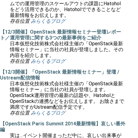
ムでの運用管理のスケールアウトの課題にHatohol
をどう活用できるのか、Hatoholでできることなど
最新情報をお伝えします。
存在位置
みらくるブログ
【12/3開催】OpenStack 最新情報セミナー登壇レポー
ト／運用管理に関する3つの最新事例をご紹介
日本仮想化技術株式会社様主催の「OpenStack最新
情報セミナー」に当社の社員が登壇しました。その
内容を紹介します。
存在位置
みらくるブログ
【12/3開催】「OpenStack 最新情報セミナー」登壇 /
Ustream配信情報
日本仮想化技術株式会社様主催の「OpenStack最新
情報セミナー」に当社の社員が登壇します。
OpenStack運用管理の最新の話題や、Hatoholと
OpenStackの連携などをお伝えします。 お陰さまで
満席ですがUstream配信予定です。
存在位置
みらくるブログ
【OpenStack Paris Summit 2014最新情報】哀しい番外
編
実は…イベント開催まっただ中に、哀しい出来事が