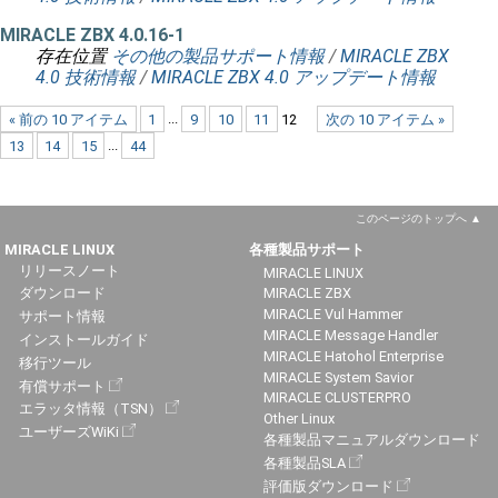
MIRACLE ZBX 4.0.16-1
存在位置
その他の製品サポート情報
/
MIRACLE ZBX
4.0 技術情報
/
MIRACLE ZBX 4.0 アップデート情報
« 前の 10 アイテム
1
...
9
10
11
12
次の 10 アイテム »
13
14
15
...
44
このページのトップへ
MIRACLE LINUX
各種製品サポート
リリースノート
MIRACLE LINUX
ダウンロード
MIRACLE ZBX
MIRACLE Vul Hammer
サポート情報
MIRACLE Message Handler
インストールガイド
MIRACLE Hatohol Enterprise
移行ツール
MIRACLE System Savior
有償サポート
MIRACLE CLUSTERPRO
エラッタ情報（TSN）
Other Linux
ユーザーズWiKi
各種製品マニュアルダウンロード
各種製品SLA
評価版ダウンロード