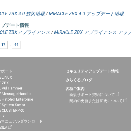
CLE ZBX 4.0 技術情報
/
MIRACLE ZBX 4.0 アップデート情報
ジのアップデート情報
ACLE ZBXアプライアンス
/
MIRACLE ZBX アプライアンス ア
17
...
44
サポート
セキュリティアップデート情報
 LINUX
みらくるブログ
E ZBX
 Vul Hammer
各種ご案内
 Message Handler
新規サポート契約について
 Hatohol Enterprise
契約の更新または変更について
 System Savior
E CLUSTERPRO
nux
品マニュアルダウンロード
SLA