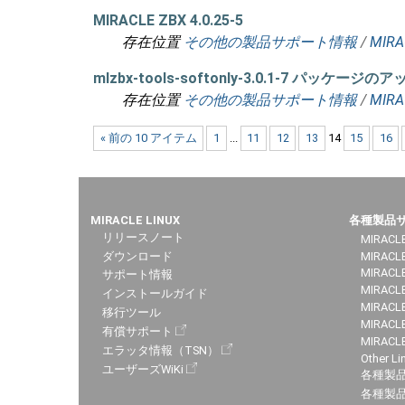
MIRACLE ZBX 4.0.25-5
存在位置
その他の製品サポート情報
/
MIRA
mlzbx-tools-softonly-3.0.1-7 パッケー
存在位置
その他の製品サポート情報
/
MIR
« 前の 10 アイテム
1
...
11
12
13
14
15
16
MIRACLE LINUX
各種製品
リリースノート
MIRACLE
ダウンロード
MIRACL
MIRACLE
サポート情報
MIRACLE
インストールガイド
MIRACLE
移行ツール
MIRACLE
有償サポート
MIRACL
エラッタ情報（TSN）
Other Li
ユーザーズWiKi
各種製
各種製品