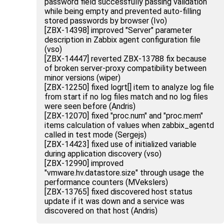
password field successfully passing validation
while being empty and prevented auto-filling
stored passwords by browser (Ivo)
[ZBX-14398] improved "Server" parameter
description in Zabbix agent configuration file
(vso)
[ZBX-14447] reverted ZBX-13788 fix because
of broken server-proxy compatibility between
minor versions (wiper)
[ZBX-12250] fixed logrt[] item to analyze log file
from start if no log files match and no log files
were seen before (Andris)
[ZBX-12070] fixed "proc.num" and "proc.mem"
items calculation of values when zabbix_agentd
called in test mode (Sergejs)
[ZBX-14423] fixed use of initialized variable
during application discovery (vso)
[ZBX-12990] improved
"vmware.hv.datastore.size" through usage the
performance counters (MVekslers)
[ZBX-13765] fixed discovered host status
update if it was down and a service was
discovered on that host (Andris)