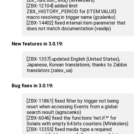
zbx_function_find() (MVekslers)
[ZBX-12104] added limit
ZBX_HISTORY_PERIOD for {ITEM.VALUE}
macro resolving in trigger name (gcalenko)
[ZBX-14402] fixed internal item parameter that
does not match documentation (vasilijs)
New features in 3.0.19:
[ZBX-1357] updated English (United States),
Japanese, Korean translations; thanks to Zabbix
translators (zalex_ua)
Bug fixes in 3.0.19:
[ZBX-11861] fixed filter by trigger not being
reset when accessing Events from a global
search result (agriscenko)
[ZBX-6046] fixed the functions 'net.if.*' for
Solaris with empty 64 bits counters (MVekslers)
[ZBX-13355] fixed media type a required