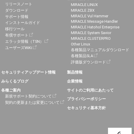
リリースノート
MIRACLE LINUX
ダウンロード
MIRACLE ZBX
MIRACLE Vul Hammer
サポート情報
MIRACLE Message Handler
インストールガイド
MIRACLE Hatohol Enterprise
移行ツール
MIRACLE System Savior
有償サポート
MIRACLE CLUSTERPRO
エラッタ情報（TSN）
Other Linux
ユーザーズWiKi
各種製品マニュアルダウンロード
各種製品SLA
評価版ダウンロード
セキュリティアップデート情報
製品情報
みらくるブログ
企業情報
各種ご案内
サイトのご利用にあたって
新規サポート契約について
プライバシーポリシー
契約の更新または変更について
セキュリティ基本方針