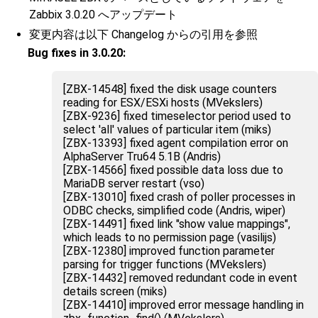
Zabbix 3.0.20 へアップデート
変更内容は以下 Changelog からの引用を参照
Bug fixes in 3.0.20:
[ZBX-14548] fixed the disk usage counters
reading for ESX/ESXi hosts (MVekslers)
[ZBX-9236] fixed timeselector period used to
select 'all' values of particular item (miks)
[ZBX-13393] fixed agent compilation error on
AlphaServer Tru64 5.1B (Andris)
[ZBX-14566] fixed possible data loss due to
MariaDB server restart (vso)
[ZBX-13010] fixed crash of poller processes in
ODBC checks, simplified code (Andris, wiper)
[ZBX-14491] fixed link "show value mappings",
which leads to no permission page (vasilijs)
[ZBX-12380] improved function parameter
parsing for trigger functions (MVekslers)
[ZBX-14432] removed redundant code in event
details screen (miks)
[ZBX-14410] improved error message handling in