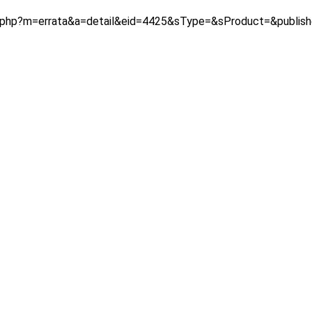
dex.php?m=errata&a=detail&eid=4425&sType=&sProduct=&publis