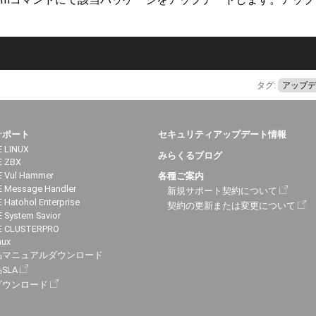
タグ:
アップデ
サポート
セキュリティアップデート情報
 LINUX
みらくるブログ
E ZBX
 Vul Hammer
各種ご案内
 Message Handler
新規サポート契約について
 Hatohol Enterprise
契約の更新または変更について
 System Savior
E CLUSTERPRO
nux
品マニュアルダウンロード
SLA
ダウンロード