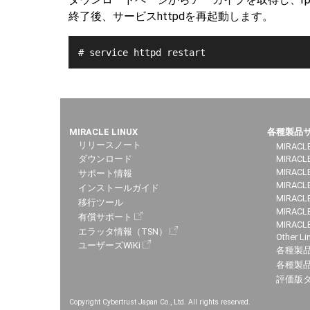
終了後、サービスhttpdを再起動します。
# service httpd restart
MIRACLE LINUX
各種製品
リリースノート
MIRACLE
ダウンロード
MIRACL
MIRACLE
サポート情報
MIRACLE
インストールガイド
MIRACLE
移行ツール
MIRACLE
有償サポート
MIRACL
エラッタ情報（TSN）
Other Li
ユーザーズWiKi
各種製
各種製品
評価版
Copyright Cybertrust Japan Co., Ltd. All rights reserved.