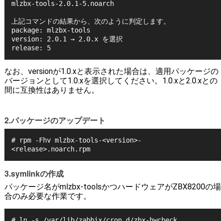
mlzbx-tools-2.0.1-5.noarch
上記コマンドの結果から、次のように判定します。
package: mlzbx-tools
version: 2.0.1 → 2.0.x を選択
release: 5
なお、versionが1.0.xと表示された場合は、適用パッケージの
バージョンとして1.0.xを選択してください。1.0.xと2.0.xとの
間に互換性はありません。
2.パッケージのアップデート
# rpm -Fhv mlzbx-tools-<version>-
<release>.noarch.rpm
3.symlinkの作成
パッケージ名がmlzbx-toolsかつハードウェアがZBX8200の場
合のみ必要な作業です。
# ln -s /var/lib/zabbix/cron.d/zbx-hwcheck 