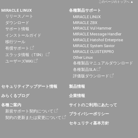
このページのトップへ
MIRACLE LINUX
各種製品サポート
リリースノート
MIRACLE LINUX
ダウンロード
MIRACLE ZBX
MIRACLE Vul Hammer
サポート情報
MIRACLE Message Handler
インストールガイド
MIRACLE Hatohol Enterprise
移行ツール
MIRACLE System Savior
有償サポート
MIRACLE CLUSTERPRO
エラッタ情報（TSN）
Other Linux
ユーザーズWiKi
各種製品マニュアルダウンロード
各種製品SLA
評価版ダウンロード
セキュリティアップデート情報
製品情報
みらくるブログ
企業情報
各種ご案内
サイトのご利用にあたって
新規サポート契約について
プライバシーポリシー
契約の更新または変更について
セキュリティ基本方針