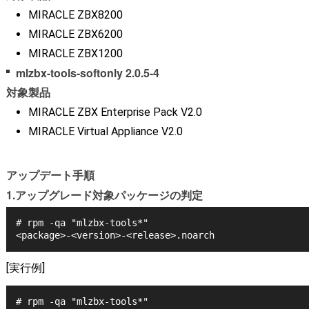
MIRACLE ZBX8200
MIRACLE ZBX6200
MIRACLE ZBX1200
mlzbx-tools-softonly 2.0.5-4
対象製品
MIRACLE ZBX Enterprise Pack V2.0
MIRACLE Virtual Appliance V2.0
アップデート手順
1.アップグレード対象パッケージの判定
# rpm -qa "mlzbx-tools*"
<package>-<version>-<release>.noarch
[実行例]
# rpm -qa "mlzbx-tools*"