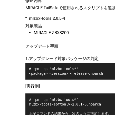
修正内容
MIRACLE FailSafeで使用されるスクリプトを
mlzbx-tools 2.0.5-4
対象製品
MIRACLE ZBX8200
アップデート手順
1.アップグレード対象パッケージの判定
# rpm -qa "mlzbx-tools*"
<package>-<version>-<release>.noarch
[実行例]
# rpm -qa "mlzbx-tools*"
mlzbx-tools-softonly-2.0.1-5.noarch
上記コマンドの結果から、次のように判定します。