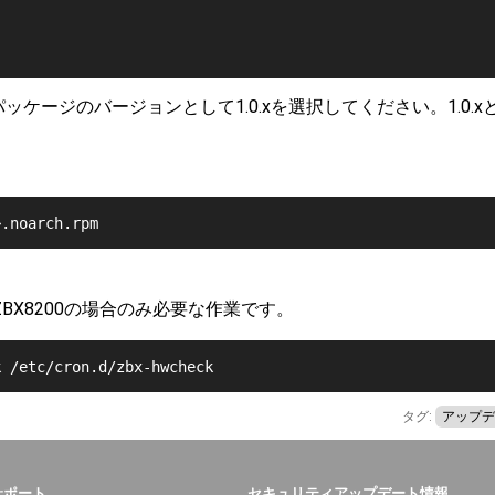
パッケージのバージョンとして1.0.xを選択してください。1.0.xと2
>.noarch.rpm
がZBX8200の場合のみ必要な作業です。
k /etc/cron.d/zbx-hwcheck
タグ:
アップデ
サポート
セキュリティアップデート情報