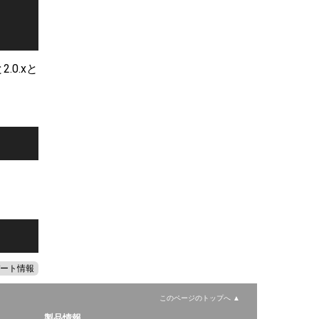
.0.xと
ート情報
このページのトップへ
製品情報