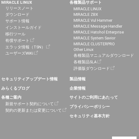
MIRACLE LINUX
各種製品サポート
リリースノート
MIRACLE LINUX
ダウンロード
MIRACLE ZBX
MIRACLE Vul Hammer
サポート情報
MIRACLE Message Handler
インストールガイド
MIRACLE Hatohol Enterprise
移行ツール
MIRACLE System Savior
有償サポート
MIRACLE CLUSTERPRO
エラッタ情報（TSN）
Other Linux
ユーザーズWiKi
各種製品マニュアルダウンロード
各種製品SLA
評価版ダウンロード
セキュリティアップデート情報
製品情報
みらくるブログ
企業情報
各種ご案内
サイトのご利用にあたって
新規サポート契約について
プライバシーポリシー
契約の更新または変更について
セキュリティ基本方針