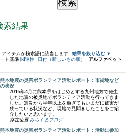
検索結果
5
アイテムが検索語に該当します
結果を絞り込む
ソート基準
関連性
·
日付（新しいもの順）
·
アルファベット
順
熊本地震の災害ボランティア活動レポート：市街地など
の状況
2016年4月に熊本県をはじめとする九州地方で発生
した地震の被災地でボランティア活動を行ってきま
した。震災から半年以上を過ぎてもいまだに被害が
残っている状況など、現地で見聞きしたことをご紹
介したいと思います。
存在位置
みらくるブログ
熊本地震の災害ボランティア活動レポート：活動に参加