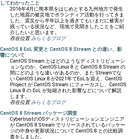
してわかったこと
2016年4月に熊本県をはじめとする九州地方で発生
した地震の被災地でボランティア活動を行ってきま
した。震災から半年以上を過ぎてもいまだに被害が
残っている状況など、現地で見聞きしたことをご紹
介したいと思います。
存在位置
みらくるブログ
CentOS 8 EoL 変更と CentOS 8 Stream との違い、影
響について
CentOS Stream とはどのようなディストリビューシ
ョンなのか、CentOS Linux 8 と CentOS 8 Stream の
間にどのような違いがあるのか、また Streamでな
い CentOS Linux 8 が2021年でEoLを迎え、CentOS
Project が CentOS Stream にフォーカスし、CentOS
Linux 8 の EoL が短縮された影響などについて解説
します。
存在位置
みらくるブログ
CentOS 8 Stream パッケージ調査
CybertrustのOSディストリビューションエンジニア
が CentOS 8 Stream でリリースされているパッケー
ジの中身や更新状況について CentOS 8 との比較調
査をしました。