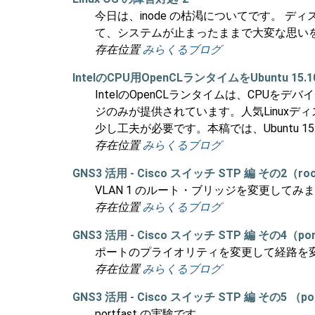
今日は、inode の枯渇についてです。
て、システムが止まったままで大変な思い
存在位置
みらくるブログ
IntelのCPU用OpenCLランタイムをUbuntu 15
IntelのOpenCLランタイムは、CPUを
ジのみが提供されています。人気Linuxディ
少し工夫が必要です。本稿では、Ubuntu 15
存在位置
みらくるブログ
GNS3 活用 - Cisco スイッチ STP 編 その2（roo
VLAN 1 のルート・ブリッジを変更してみ
存在位置
みらくるブログ
GNS3 活用 - Cisco スイッチ STP 編 その4（p
ポートのプライオリティを変更して経路を
存在位置
みらくるブログ
GNS3 活用 - Cisco スイッチ STP 編 その5
portfast の実験です。