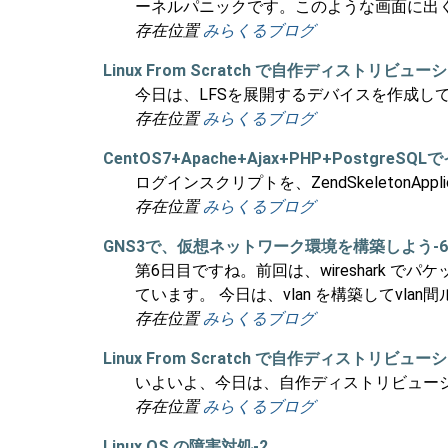
ーネルパニックです。このような画面に出
存在位置
みらくるブログ
Linux From Scratch で自作ディストリビュ
今日は、LFSを展開するデバイスを作成し
存在位置
みらくるブログ
CentOS7+Apache+Ajax+PHP+Postgr
ログインスクリプトを、ZendSkeletonApp
存在位置
みらくるブログ
GNS3で、仮想ネットワーク環境を構築しよう-6
第6日目ですね。前回は、wireshark
ています。 今日は、vlan を構築してvl
存在位置
みらくるブログ
Linux From Scratch で自作ディストリビュ
いよいよ、今日は、自作ディストリビュー
存在位置
みらくるブログ
Linux OS の障害対処-2