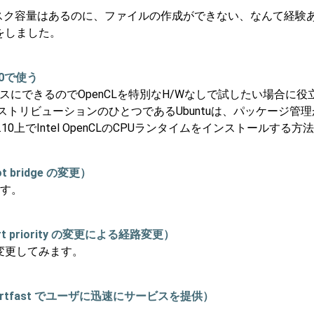
 ディスク容量はあるのに、ファイルの作成ができない、なんて経
をしました。
.10で使う
デバイスにできるのでOpenCLを特別なH/Wなしで試したい場合に
ストリビューションのひとつであるUbuntuは、パッケージ管理が
.10上でIntel OpenCLのCPUランタイムをインストールする
t bridge の変更）
ます。
ort priority の変更による経路変更）
変更してみます。
 （portfast でユーザに迅速にサービスを提供）