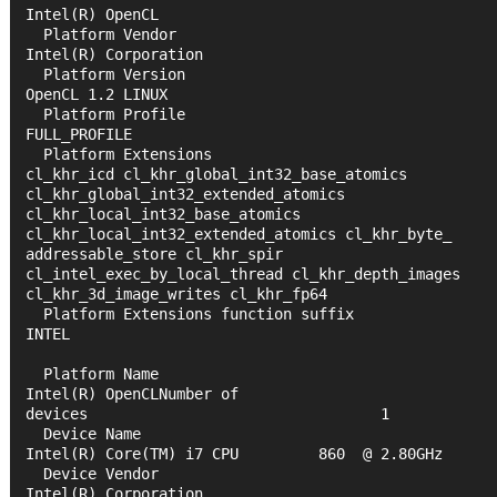
Intel(R) OpenCL
  Platform Vendor                                 
Intel(R) Corporation
  Platform Version                                
OpenCL 1.2 LINUX
  Platform Profile                                
FULL_PROFILE
  Platform Extensions                             
cl_khr_icd cl_khr_global_int32_base_atomics 
cl_khr_global_int32_extended_atomics 
cl_khr_local_int32_base_atomics 
cl_khr_local_int32_extended_atomics cl_khr_byte_
addressable_store cl_khr_spir 
cl_intel_exec_by_local_thread cl_khr_depth_images 
cl_khr_3d_image_writes cl_khr_fp64
  Platform Extensions function suffix             
INTEL
  Platform Name                                   
Intel(R) OpenCLNumber of 
devices                                 1
  Device Name                                     
Intel(R) Core(TM) i7 CPU         860  @ 2.80GHz
  Device Vendor                                   
Intel(R) Corporation