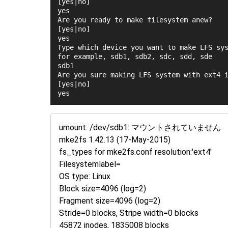
[yes|no]
yes
Are you ready to make filesystem anew?
[yes|no]
yes
Type which device you want to make LFS sy
for example, sdb1, sdb2, sdc, sdd, sde
sdb1
Are you sure making LFS system with ext4 
[yes|no]
yes
umount: /dev/sdb1: マウントされていません
mke2fs 1.42.13 (17-May-2015)
fs_types for mke2fs.conf resolution:'ext4'
Filesystemlabel=
OS type: Linux
Block size=4096 (log=2)
Fragment size=4096 (log=2)
Stride=0 blocks, Stripe width=0 blocks
45872 inodes, 1835008 blocks