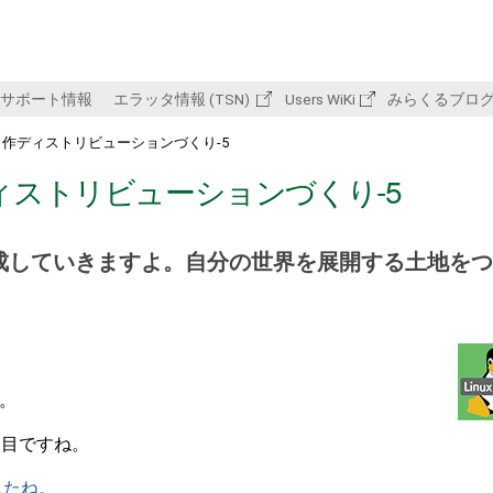
サポート情報
エラッタ情報 (TSN)
Users WiKi
みらくるブロ
tch で自作ディストリビューションづくり-5
 で自作ディストリビューションづくり-5
作成していきますよ。自分の世界を展開する土地を
す。
日目ですね。
したね。