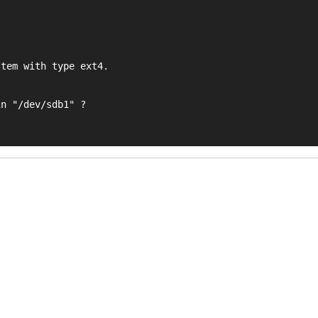
stem with type ext4.
in "/dev/sdb1" ?