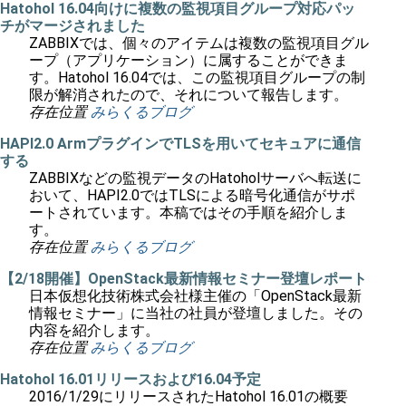
Hatohol 16.04向けに複数の監視項目グループ対応パッ
チがマージされました
ZABBIXでは、個々のアイテムは複数の監視項目グル
ープ（アプリケーション）に属することができま
す。Hatohol 16.04では、この監視項目グループの制
限が解消されたので、それについて報告します。
存在位置
みらくるブログ
HAPI2.0 ArmプラグインでTLSを用いてセキュアに通信
する
ZABBIXなどの監視データのHatoholサーバへ転送に
おいて、HAPI2.0ではTLSによる暗号化通信がサポ
ートされています。本稿ではその手順を紹介しま
す。
存在位置
みらくるブログ
【2/18開催】OpenStack最新情報セミナー登壇レポート
日本仮想化技術株式会社様主催の「OpenStack最新
情報セミナー」に当社の社員が登壇しました。その
内容を紹介します。
存在位置
みらくるブログ
Hatohol 16.01リリースおよび16.04予定
2016/1/29にリリースされたHatohol 16.01の概要