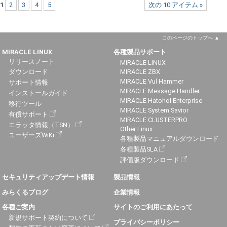
1
2
3
4
5
次の 10 アイテム »
このページのトップへ
MIRACLE LINUX
各種製品サポート
リリースノート
MIRACLE LINUX
ダウンロード
MIRACLE ZBX
MIRACLE Vul Hammer
サポート情報
MIRACLE Message Handler
インストールガイド
MIRACLE Hatohol Enterprise
移行ツール
MIRACLE System Savior
有償サポート
MIRACLE CLUSTERPRO
エラッタ情報（TSN）
Other Linux
ユーザーズWiKi
各種製品マニュアルダウンロード
各種製品SLA
評価版ダウンロード
セキュリティアップデート情報
製品情報
みらくるブログ
企業情報
各種ご案内
サイトのご利用にあたって
新規サポート契約について
プライバシーポリシー