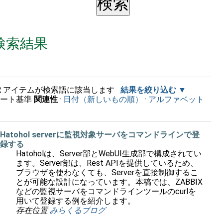
検索結果
2
アイテムが検索語に該当します
結果を絞り込む
ソート基準
関連性
·
日付（新しいもの順）
·
アルファベット
順
Hatohol serverに監視対象サーバをコマンドラインで登
録する
Hatoholは、Server部とWebUI生成部で構成されてい
ます。Server部は、Rest APIを提供しているため、
ブラウザを使わなくても、Serverを直接制御するこ
とが可能な設計になっています。本稿では、ZABBIX
などの監視サーバをコマンドラインツールのcurlを
用いて登録する例を紹介します。
存在位置
みらくるブログ