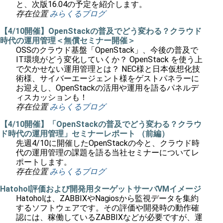
と、次版16.04の予定を紹介します。
存在位置
みらくるブログ
【4/10開催】OpenStackの普及でどう変わる？クラウド
時代の運用管理＜無償セミナー開催＞
OSSのクラウド基盤「OpenStack」、今後の普及で
IT環境がどう変化していくか？ OpenStack を使う上
で欠かせない運用管理とは？ NEC様と日本仮想化技
術様、サイバーエージェント様をゲストパネラーに
お迎えし、OpenStackの活用や運用を語るパネルデ
ィスカッションも！
存在位置
みらくるブログ
【4/10開催】「OpenStackの普及でどう変わる？クラウ
ド時代の運用管理」セミナーレポート （前編）
先週4/10に開催したOpenStackの今と、クラウド時
代の運用管理の課題を語る当社セミナーについてレ
ポートします。
存在位置
みらくるブログ
Hatohol評価および開発用ターゲットサーバVMイメージ
Hatoholは、ZABBIXやNagiosから監視データを集約
するソフトウェアです。その評価や開発時の動作確
認には、稼働しているZABBIXなどが必要ですが、運