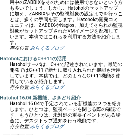
用中のZABBIXをそのためには使用できないという方
も多いでしょう。しかし、Hatoholのセットアップ
に加え、ZABBIXやその監視対象の設定までを行うこ
とは、多くの手間を要します。Hatoholの開発コミ
ュニティは、ZABBIXやNagios、加えてそられの監視
対象がセットアップされたVMイメージを配布して
います。本稿ではこれらを利用する方法を紹介しま
す。
存在位置
みらくるブログ
HatoholにおけるC++11の活用
Hatoholサーバは、C++で記述されています。最近の
開発ではC++11で新たに取り入れられた機能も活用
しています。本稿では、どのようなC++11機能を使
用しているか紹介します。
存在位置
みらくるブログ
Hatohol 16.04 新機能、さきどり紹介
Hatohol 16.04で予定されている新機能の２つを紹介
します。ひとつは、監視ページを閉じる際の確認で
す。もうひとつは、未対処の重要イベントがある場
合に、デスクトップ通知を行う機能です。
存在位置
みらくるブログ