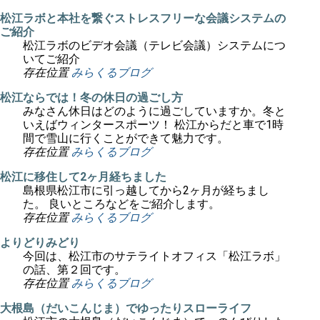
松江ラボと本社を繋ぐストレスフリーな会議システムの
ご紹介
松江ラボのビデオ会議（テレビ会議）システムにつ
いてご紹介
存在位置
みらくるブログ
松江ならでは！冬の休日の過ごし方
みなさん休日はどのように過ごしていますか。冬と
いえばウィンタースポーツ！ 松江からだと車で1時
間で雪山に行くことができて魅力です。
存在位置
みらくるブログ
松江に移住して2ヶ月経ちました
島根県松江市に引っ越してから2ヶ月が経ちまし
た。 良いところなどをご紹介します。
存在位置
みらくるブログ
よりどりみどり
今回は、松江市のサテライトオフィス「松江ラボ」
の話、第２回です。
存在位置
みらくるブログ
大根島（だいこんじま）でゆったりスローライフ