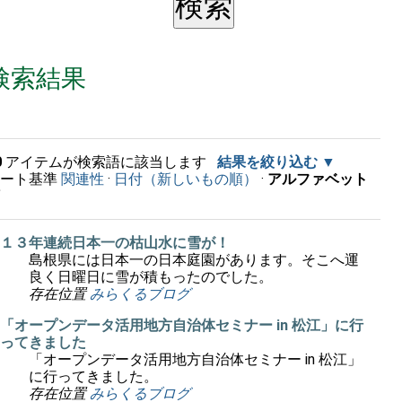
検索結果
0
アイテムが検索語に該当します
結果を絞り込む
ソート基準
関連性
·
日付（新しいもの順）
·
アルファベット
順
１３年連続日本一の枯山水に雪が！
島根県には日本一の日本庭園があります。そこへ運
良く日曜日に雪が積もったのでした。
存在位置
みらくるブログ
「オープンデータ活用地方自治体セミナー in 松江」に行
ってきました
「オープンデータ活用地方自治体セミナー in 松江」
に行ってきました。
存在位置
みらくるブログ