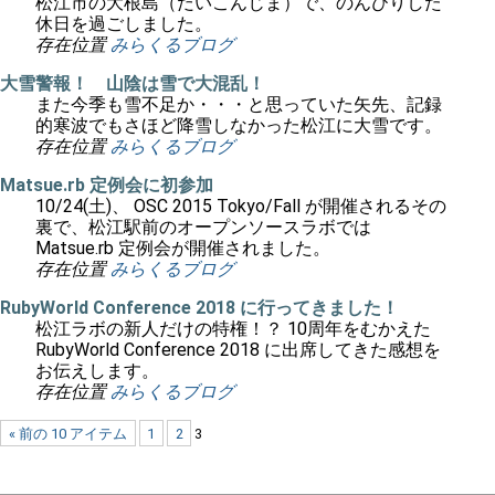
松江市の大根島（だいこんじま）で、のんびりした
休日を過ごしました。
存在位置
みらくるブログ
大雪警報！ 山陰は雪で大混乱！
また今季も雪不足か・・・と思っていた矢先、記録
的寒波でもさほど降雪しなかった松江に大雪です。
存在位置
みらくるブログ
Matsue.rb 定例会に初参加
10/24(土)、 OSC 2015 Tokyo/Fall が開催されるその
裏で、松江駅前のオープンソースラボでは
Matsue.rb 定例会が開催されました。
存在位置
みらくるブログ
RubyWorld Conference 2018 に行ってきました！
松江ラボの新人だけの特権！？ 10周年をむかえた
RubyWorld Conference 2018 に出席してきた感想を
お伝えします。
存在位置
みらくるブログ
« 前の 10 アイテム
1
2
3