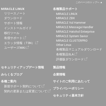
このページのトップへ
MIRACLE LINUX
各種製品サポート
リリースノート
MIRACLE LINUX
ダウンロード
MIRACLE ZBX
MIRACLE Vul Hammer
サポート情報
MIRACLE Message Handler
インストールガイド
MIRACLE Hatohol Enterprise
移行ツール
MIRACLE System Savior
有償サポート
MIRACLE CLUSTERPRO
エラッタ情報（TSN）
Other Linux
ユーザーズWiKi
各種製品マニュアルダウンロード
各種製品SLA
評価版ダウンロード
セキュリティアップデート情報
製品情報
みらくるブログ
企業情報
各種ご案内
サイトのご利用にあたって
新規サポート契約について
プライバシーポリシー
契約の更新または変更について
セキュリティ基本方針