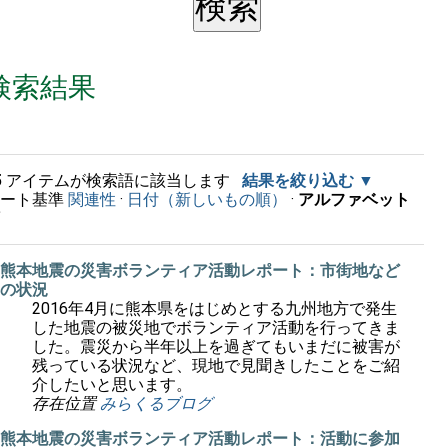
検索結果
5
アイテムが検索語に該当します
結果を絞り込む
ソート基準
関連性
·
日付（新しいもの順）
·
アルファベット
順
熊本地震の災害ボランティア活動レポート：市街地など
の状況
2016年4月に熊本県をはじめとする九州地方で発生
した地震の被災地でボランティア活動を行ってきま
した。震災から半年以上を過ぎてもいまだに被害が
残っている状況など、現地で見聞きしたことをご紹
介したいと思います。
存在位置
みらくるブログ
熊本地震の災害ボランティア活動レポート：活動に参加