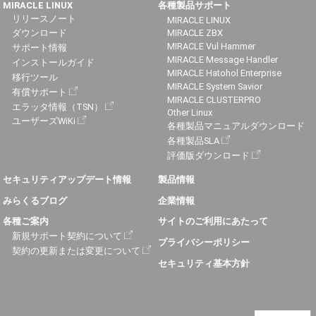
MIRACLE LINUX
各種製品サポート
リリースノート
MIRACLE LINUX
ダウンロード
MIRACLE ZBX
MIRACLE Vul Hammer
サポート情報
MIRACLE Message Handler
インストールガイド
MIRACLE Hatohol Enterprise
移行ツール
MIRACLE System Savior
有償サポート
MIRACLE CLUSTERPRO
エラッタ情報（TSN）
Other Linux
ユーザーズWiKi
各種製品マニュアルダウンロード
各種製品SLA
評価版ダウンロード
セキュリティアップデート情報
製品情報
みらくるブログ
企業情報
各種ご案内
サイトのご利用にあたって
新規サポート契約について
プライバシーポリシー
契約の更新または変更について
セキュリティ基本方針