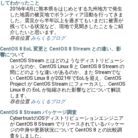
してわかったこと
2016年4月に熊本県をはじめとする九州地方で発生
した地震の被災地でボランティア活動を行ってきま
した。震災から半年以上を過ぎてもいまだに被害が
残っている状況など、現地で見聞きしたことをご紹
介したいと思います。
存在位置
みらくるブログ
CentOS 8 EoL 変更と CentOS 8 Stream との違い、影
響について
CentOS Stream とはどのようなディストリビューシ
ョンなのか、CentOS Linux 8 と CentOS 8 Stream の
間にどのような違いがあるのか、また Streamでな
い CentOS Linux 8 が2021年でEoLを迎え、CentOS
Project が CentOS Stream にフォーカスし、CentOS
Linux 8 の EoL が短縮された影響などについて解説
します。
存在位置
みらくるブログ
CentOS 8 Stream パッケージ調査
CybertrustのOSディストリビューションエンジニア
が CentOS 8 Stream でリリースされているパッケー
ジの中身や更新状況について CentOS 8 との比較調
査をしました。