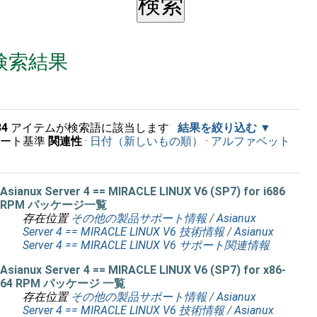
検索結果
34
アイテムが検索語に該当します
結果を絞り込む
ソート基準
関連性
·
日付（新しいもの順）
·
アルファベット
順
Asianux Server 4 == MIRACLE LINUX V6 (SP7) for i686
RPM パッケージ一覧
存在位置
その他の製品サポート情報
/
Asianux
Server 4 == MIRACLE LINUX V6 技術情報
/
Asianux
Server 4 == MIRACLE LINUX V6 サポート関連情報
Asianux Server 4 == MIRACLE LINUX V6 (SP7) for x86-
64 RPM パッケージ 一覧
存在位置
その他の製品サポート情報
/
Asianux
Server 4 == MIRACLE LINUX V6 技術情報
/
Asianux