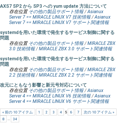
AXS7 SP2 から SP3 への yum update 方法について
存在位置
その他の製品サポート情報
/
Asianux
Server 7 == MIRACLE LINUX V7 技術情報
/
Asianux
Server 7 == MIRACLE LINUX V7 サポート関連情報
systemdを用いた環境で発生するサービス制御に関する
問題
存在位置
その他の製品サポート情報
/
MIRACLE ZBX
3.0 技術情報
/
MIRACLE ZBX 3.0 サポート関連情報
systemdを用いた環境で発生するサービス制御に関する
問題
存在位置
その他の製品サポート情報
/
MIRACLE ZBX
2.2 技術情報
/
MIRACLE ZBX 2.2 サポート関連情報
改元にともなう影響と新元号対応について
存在位置
その他の製品サポート情報
/
Asianux
Server 4 == MIRACLE LINUX V6 技術情報
/
Asianux
Server 4 == MIRACLE LINUX V6 サポート関連情報
« 前の 10 アイテム
1
2
3
4
5
6
7
次の 10 アイテム »
8
...
34