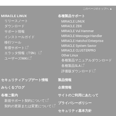
このページのトップへ
MIRACLE LINUX
各種製品サポート
リリースノート
MIRACLE LINUX
ダウンロード
MIRACLE ZBX
MIRACLE Vul Hammer
サポート情報
MIRACLE Message Handler
インストールガイド
MIRACLE Hatohol Enterprise
移行ツール
MIRACLE System Savior
有償サポート
MIRACLE CLUSTERPRO
エラッタ情報（TSN）
Other Linux
ユーザーズWiKi
各種製品マニュアルダウンロード
各種製品SLA
評価版ダウンロード
セキュリティアップデート情報
製品情報
みらくるブログ
企業情報
各種ご案内
サイトのご利用にあたって
新規サポート契約について
プライバシーポリシー
契約の更新または変更について
セキュリティ基本方針