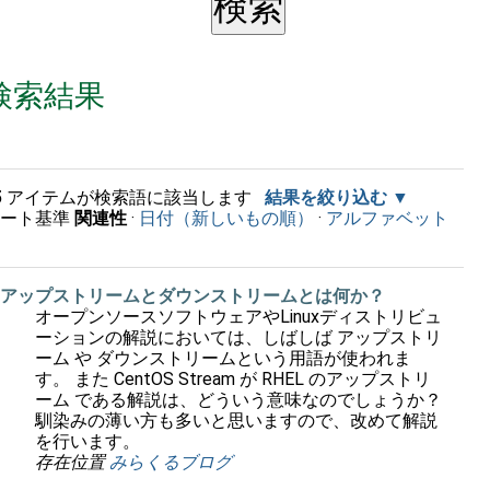
検索結果
5
アイテムが検索語に該当します
結果を絞り込む
ソート基準
関連性
·
日付（新しいもの順）
·
アルファベット
順
アップストリームとダウンストリームとは何か？
オープンソースソフトウェアやLinuxディストリビュ
ーションの解説においては、しばしば アップストリ
ーム や ダウンストリームという用語が使われま
す。 また CentOS Stream が RHEL のアップストリ
ーム である解説は、どういう意味なのでしょうか？
馴染みの薄い方も多いと思いますので、改めて解説
を行います。
存在位置
みらくるブログ