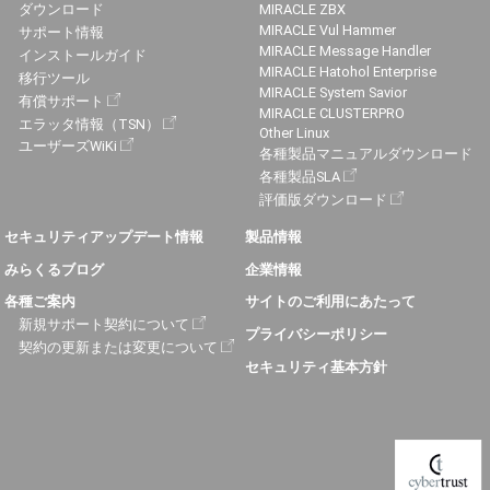
ダウンロード
MIRACLE ZBX
MIRACLE Vul Hammer
サポート情報
MIRACLE Message Handler
インストールガイド
MIRACLE Hatohol Enterprise
移行ツール
MIRACLE System Savior
有償サポート
MIRACLE CLUSTERPRO
エラッタ情報（TSN）
Other Linux
ユーザーズWiKi
各種製品マニュアルダウンロード
各種製品SLA
評価版ダウンロード
セキュリティアップデート情報
製品情報
みらくるブログ
企業情報
各種ご案内
サイトのご利用にあたって
新規サポート契約について
プライバシーポリシー
契約の更新または変更について
セキュリティ基本方針