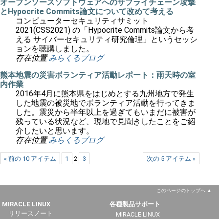
オープンソースソフトウェアへのサプライチェーン攻撃
とHypocrite Commits論文について改めて考える
コンピューターセキュリティサミット
2021(CSS2021) の「Hypocrite Commits論文から考
える サイバーセキュリティ研究倫理」というセッシ
ョンを聴講しました。
存在位置
みらくるブログ
熊本地震の災害ボランティア活動レポート：雨天時の室
内作業
2016年4月に熊本県をはじめとする九州地方で発生
した地震の被災地でボランティア活動を行ってきま
した。震災から半年以上を過ぎてもいまだに被害が
残っている状況など、現地で見聞きしたことをご紹
介したいと思います。
存在位置
みらくるブログ
« 前の 10 アイテム
1
2
3
次の 5 アイテム »
このページのトップへ
MIRACLE LINUX
各種製品サポート
リリースノート
MIRACLE LINUX