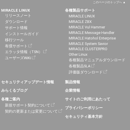
このページのトップへ
MIRACLE LINUX
各種製品サポート
リリースノート
MIRACLE LINUX
ダウンロード
MIRACLE ZBX
MIRACLE Vul Hammer
サポート情報
MIRACLE Message Handler
インストールガイド
MIRACLE Hatohol Enterprise
移行ツール
MIRACLE System Savior
有償サポート
MIRACLE CLUSTERPRO
エラッタ情報（TSN）
Other Linux
ユーザーズWiKi
各種製品マニュアルダウンロード
各種製品SLA
評価版ダウンロード
セキュリティアップデート情報
製品情報
みらくるブログ
企業情報
各種ご案内
サイトのご利用にあたって
新規サポート契約について
プライバシーポリシー
契約の更新または変更について
セキュリティ基本方針