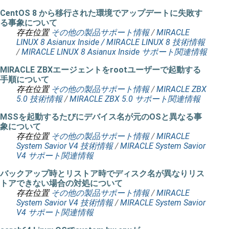
CentOS 8 から移行された環境でアップデートに失敗す
る事象について
存在位置
その他の製品サポート情報
/
MIRACLE
LINUX 8 Asianux Inside / MIRACLE LINUX 8 技術情報
/
MIRACLE LINUX 8 Asianux Inside サポート関連情報
MIRACLE ZBXエージェントをrootユーザーで起動する
手順について
存在位置
その他の製品サポート情報
/
MIRACLE ZBX
5.0 技術情報
/
MIRACLE ZBX 5.0 サポート関連情報
MSSを起動するたびにデバイス名が元のOSと異なる事
象について
存在位置
その他の製品サポート情報
/
MIRACLE
System Savior V4 技術情報
/
MIRACLE System Savior
V4 サポート関連情報
バックアップ時とリストア時でディスク名が異なりリス
トアできない場合の対処について
存在位置
その他の製品サポート情報
/
MIRACLE
System Savior V4 技術情報
/
MIRACLE System Savior
V4 サポート関連情報