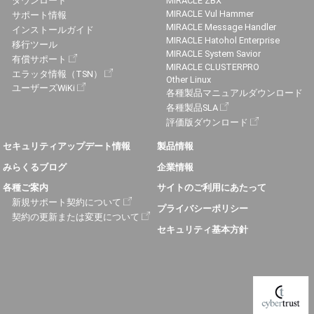
ダウンロード
MIRACLE ZBX
MIRACLE Vul Hammer
サポート情報
MIRACLE Message Handler
インストールガイド
MIRACLE Hatohol Enterprise
移行ツール
MIRACLE System Savior
有償サポート
MIRACLE CLUSTERPRO
エラッタ情報（TSN）
Other Linux
ユーザーズWiKi
各種製品マニュアルダウンロード
各種製品SLA
評価版ダウンロード
セキュリティアップデート情報
製品情報
みらくるブログ
企業情報
各種ご案内
サイトのご利用にあたって
新規サポート契約について
プライバシーポリシー
契約の更新または変更について
セキュリティ基本方針