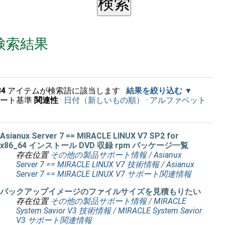
検索結果
34
アイテムが検索語に該当します
結果を絞り込む
ソート基準
関連性
·
日付（新しいもの順）
·
アルファベット
順
Asianux Server 7 == MIRACLE LINUX V7 SP2 for
x86_64 インストール DVD 収録 rpm パッケージ一覧
存在位置
その他の製品サポート情報
/
Asianux
Server 7 == MIRACLE LINUX V7 技術情報
/
Asianux
Server 7 == MIRACLE LINUX V7 サポート関連情報
バックアップイメージのファイルサイズを見積もりたい
存在位置
その他の製品サポート情報
/
MIRACLE
System Savior V3 技術情報
/
MIRACLE System Savior
V3 サポート関連情報