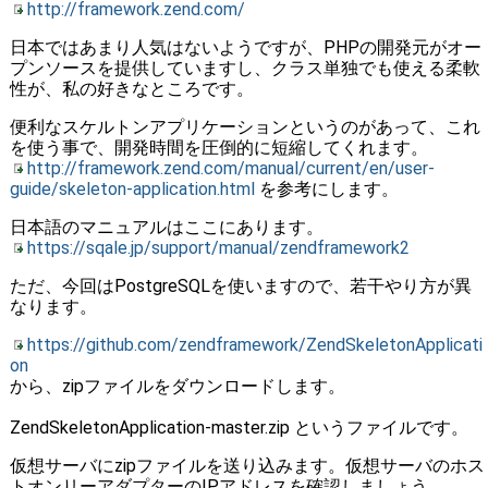
http://framework.zend.com/
日本ではあまり人気はないようですが、PHPの開発元がオー
プンソースを提供していますし、クラス単独でも使える柔軟
性が、私の好きなところです。
便利なスケルトンアプリケーションというのがあって、これ
を使う事で、開発時間を圧倒的に短縮してくれます。
http://framework.zend.com/manual/current/en/user-
guide/skeleton-application.html
を参考にします。
日本語のマニュアルはここにあります。
https://sqale.jp/support/manual/zendframework2
ただ、今回はPostgreSQLを使いますので、若干やり方が異
なります。
https://github.com/zendframework/ZendSkeletonApplicati
on
から、zipファイルをダウンロードします。
ZendSkeletonApplication-master.zip というファイルです。
仮想サーバにzipファイルを送り込みます。仮想サーバのホス
トオンリーアダプターのIPアドレスを確認しましょう。