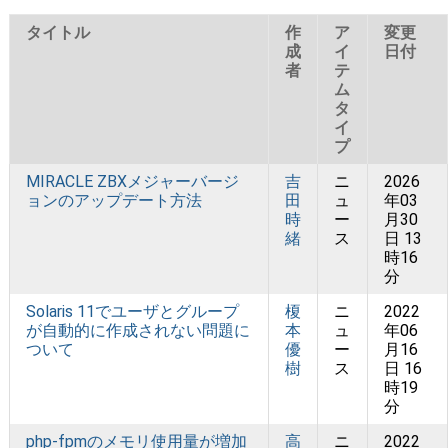
タイトル
作
ア
変更
成
イ
日付
者
テ
ム
タ
イ
プ
MIRACLE ZBXメジャーバージ
吉
ニ
2026
ョンのアップデート方法
田
ュ
年03
時
ー
月30
緒
ス
日 13
時16
分
Solaris 11でユーザとグループ
榎
ニ
2022
が自動的に作成されない問題に
本
ュ
年06
ついて
優
ー
月16
樹
ス
日 16
時19
分
php-fpmのメモリ使用量が増加
高
ニ
2022