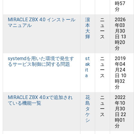
時57
分
MIRACLE ZBX 4.0 インストール
濵
ニ
2026
マニュアル
本
ュ
年03
大
ー
月30
輝
ス
日 13
時20
分
systemdを用いた環境で発生す
st
ニ
2019
るサービス制御に関する問題
ak
ュ
年04
it
ー
月24
a
ス
日 10
時32
分
MIRACLE ZBX 4.0.xで追加され
花
ニ
2022
ている機能一覧
島
ュ
年10
タ
ー
月30
ケ
ス
日 22
シ
時01
分