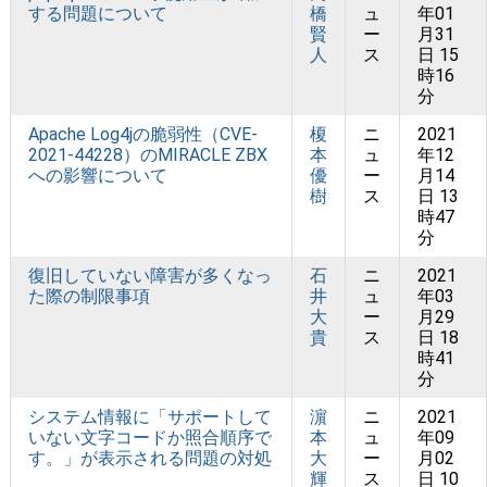
する問題について
橋
ュ
年01
賢
ー
月31
人
ス
日 15
時16
分
Apache Log4jの脆弱性（CVE-
榎
ニ
2021
2021-44228）のMIRACLE ZBX
本
ュ
年12
への影響について
優
ー
月14
樹
ス
日 13
時47
分
復旧していない障害が多くなっ
石
ニ
2021
た際の制限事項
井
ュ
年03
大
ー
月29
貴
ス
日 18
時41
分
システム情報に「サポートして
濵
ニ
2021
いない文字コードか照合順序で
本
ュ
年09
す。」が表示される問題の対処
大
ー
月02
輝
ス
日 10