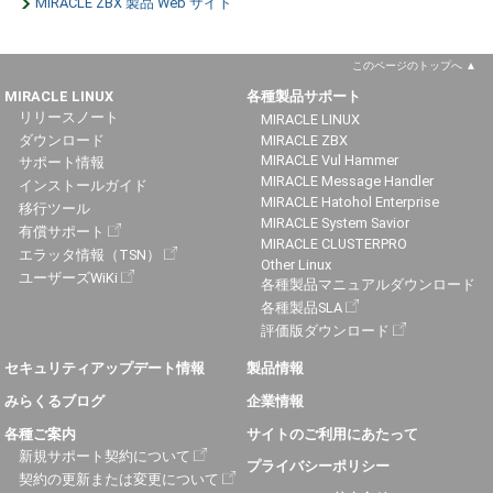
MIRACLE ZBX 製品 Web サイト
このページのトップへ
MIRACLE LINUX
各種製品サポート
リリースノート
MIRACLE LINUX
ダウンロード
MIRACLE ZBX
MIRACLE Vul Hammer
サポート情報
MIRACLE Message Handler
インストールガイド
MIRACLE Hatohol Enterprise
移行ツール
MIRACLE System Savior
有償サポート
MIRACLE CLUSTERPRO
エラッタ情報（TSN）
Other Linux
ユーザーズWiKi
各種製品マニュアルダウンロード
各種製品SLA
評価版ダウンロード
セキュリティアップデート情報
製品情報
みらくるブログ
企業情報
各種ご案内
サイトのご利用にあたって
新規サポート契約について
プライバシーポリシー
契約の更新または変更について