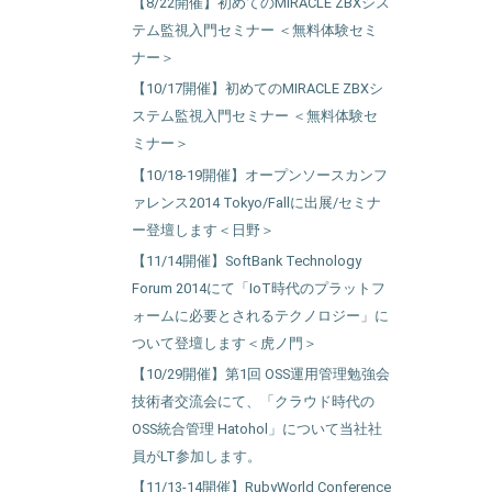
【8/22開催】初めてのMIRACLE ZBXシス
テム監視入門セミナー ＜無料体験セミ
ナー＞
【10/17開催】初めてのMIRACLE ZBXシ
ステム監視入門セミナー ＜無料体験セ
ミナー＞
【10/18-19開催】オープンソースカンフ
ァレンス2014 Tokyo/Fallに出展/セミナ
ー登壇します＜日野＞
【11/14開催】SoftBank Technology
Forum 2014にて「IoT時代のプラットフ
ォームに必要とされるテクノロジー」に
ついて登壇します＜虎ノ門＞
【10/29開催】第1回 OSS運用管理勉強会
技術者交流会にて、「クラウド時代の
OSS統合管理 Hatohol」について当社社
員がLT参加します。
【11/13-14開催】RubyWorld Conference