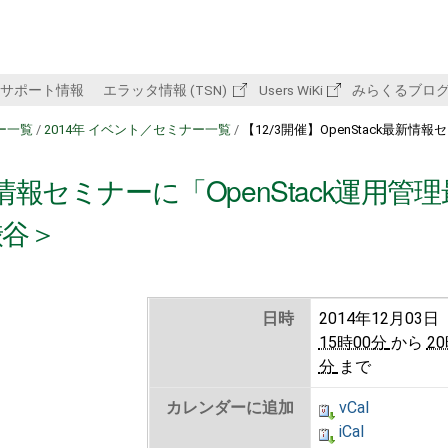
サポート情報
エラッタ情報 (TSN)
Users WiKi
みらくるブロ
ー一覧
/
2014年 イベント／セミナー一覧
/
【12/3開催】OpenStack最新情
＞
最新情報セミナーに「OpenStack運用管
渋谷＞
日時
2014年12月03日
15時00分
から
20
分
まで
カレンダーに追加
vCal
iCal