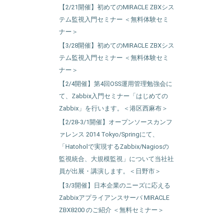
【2/21開催】初めてのMIRACLE ZBXシス
テム監視入門セミナー ＜無料体験セミ
ナー＞
【3/28開催】初めてのMIRACLE ZBXシス
テム監視入門セミナー ＜無料体験セミ
ナー＞
【2/4開催】第4回OSS運用管理勉強会に
て、Zabbix入門セミナー「はじめての
Zabbix」を行います。＜港区西麻布＞
【2/28-3/1開催】オープンソースカンフ
ァレンス 2014 Tokyo/Springにて、
「Hatoholで実現するZabbix/Nagiosの
監視統合、大規模監視」について当社社
員が出展・講演します。＜日野市＞
【3/3開催】日本企業のニーズに応える
Zabbixアプライアンスサーバ MIRACLE
ZBX8200 のご紹介 ＜無料セミナー＞