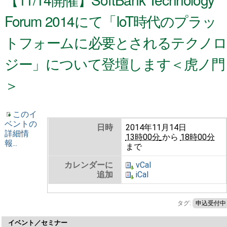
Forum 2014にて「IoT時代のプラッ
トフォームに必要とされるテクノロ
ジー」について登壇します＜虎ノ門
＞
このイ
ベントの
日時
2014年11月14日
詳細情
13時00分
から
18時00分
報...
まで
カレンダーに
vCal
追加
iCal
タグ:
申込受付中
イベント／セミナー