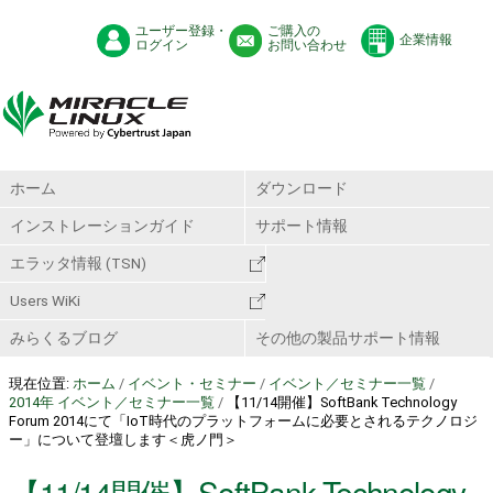
ユーザー登録・
ご購入の
企業情報
ログイン
お問い合わせ
ホーム
ダウンロード
インストレーションガイド
サポート情報
エラッタ情報 (TSN)
Users WiKi
みらくるブログ
その他の製品サポート情報
現在位置:
ホーム
/
イベント・セミナー
/
イベント／セミナー一覧
/
2014年 イベント／セミナー一覧
/
【11/14開催】SoftBank Technology
Forum 2014にて「IoT時代のプラットフォームに必要とされるテクノロジ
ー」について登壇します＜虎ノ門＞
【11/14開催】SoftBank Technology