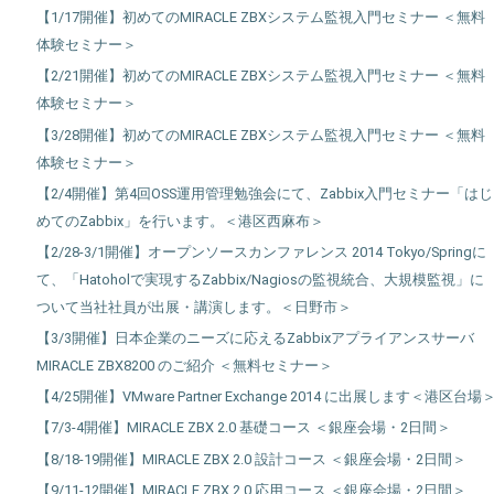
【1/17開催】初めてのMIRACLE ZBXシステム監視入門セミナー ＜無料
体験セミナー＞
【2/21開催】初めてのMIRACLE ZBXシステム監視入門セミナー ＜無料
体験セミナー＞
【3/28開催】初めてのMIRACLE ZBXシステム監視入門セミナー ＜無料
体験セミナー＞
【2/4開催】第4回OSS運用管理勉強会にて、Zabbix入門セミナー「はじ
めてのZabbix」を行います。＜港区西麻布＞
【2/28-3/1開催】オープンソースカンファレンス 2014 Tokyo/Springに
て、「Hatoholで実現するZabbix/Nagiosの監視統合、大規模監視」に
ついて当社社員が出展・講演します。＜日野市＞
【3/3開催】日本企業のニーズに応えるZabbixアプライアンスサーバ
MIRACLE ZBX8200 のご紹介 ＜無料セミナー＞
【4/25開催】VMware Partner Exchange 2014 に出展します＜港区台場
【7/3-4開催】MIRACLE ZBX 2.0 基礎コース ＜銀座会場・2日間＞
【8/18-19開催】MIRACLE ZBX 2.0 設計コース ＜銀座会場・2日間＞
【9/11-12開催】MIRACLE ZBX 2.0 応用コース ＜銀座会場・2日間＞