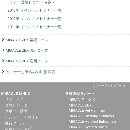
ミナー登壇します＜渋谷＞
2013年 イベント／セミナー一覧
2012年 イベント／セミナー一覧
2011年 イベント／セミナー一覧
MIRACLE ZBX 基礎コース
MIRACLE ZBX 設計コース
MIRACLE ZBX 応用コース
セミナーお申込みの注意事項
このページのトップへ
MIRACLE LINUX
各種製品サポート
リリースノート
MIRACLE LINUX
ダウンロード
MIRACLE ZBX
MIRACLE Vul Hammer
サポート情報
MIRACLE Message Handler
インストールガイド
MIRACLE Hatohol Enterprise
移行ツール
MIRACLE System Savior
有償サポート