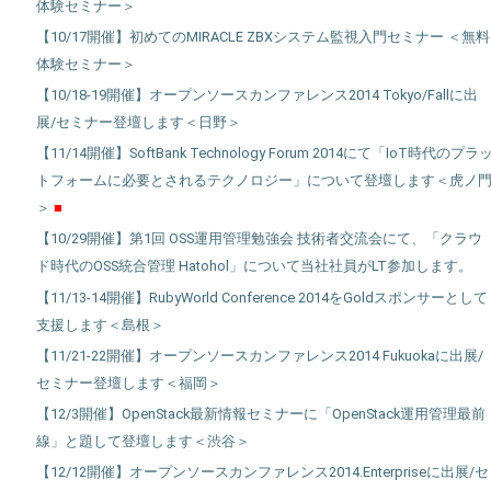
体験セミナー＞
【10/17開催】初めてのMIRACLE ZBXシステム監視入門セミナー ＜無料
体験セミナー＞
【10/18-19開催】オープンソースカンファレンス2014 Tokyo/Fallに出
展/セミナー登壇します＜日野＞
【11/14開催】SoftBank Technology Forum 2014にて「IoT時代のプラ
トフォームに必要とされるテクノロジー」について登壇します＜虎ノ
＞
【10/29開催】第1回 OSS運用管理勉強会 技術者交流会にて、「クラウ
ド時代のOSS統合管理 Hatohol」について当社社員がLT参加します。
【11/13-14開催】RubyWorld Conference 2014をGoldスポンサーとして
支援します＜島根＞
【11/21-22開催】オープンソースカンファレンス2014 Fukuokaに出展/
セミナー登壇します＜福岡＞
【12/3開催】OpenStack最新情報セミナーに「OpenStack運用管理最前
線」と題して登壇します＜渋谷＞
【12/12開催】オープンソースカンファレンス2014.Enterpriseに出展/セ