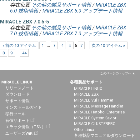
存在位置
その他の製品サポート情報
/
MIRACLE ZBX
6.0 技術情報
/
MIRACLE ZBX 6.0 アップデート情報
MIRACLE ZBX 7.0.5-5
存在位置
その他の製品サポート情報
/
MIRACLE ZBX
7.0 技術情報
/
MIRACLE ZBX 7.0 アップデート情報
« 前の 10 アイテム
1
...
3
4
5
6
7
次の 10 アイテム »
8
9
...
44
このページのトップへ
MIRACLE LINUX
各種製品サポート
リリースノート
MIRACLE LINUX
ダウンロード
MIRACLE ZBX
MIRACLE Vul Hammer
サポート情報
MIRACLE Message Handler
インストールガイド
MIRACLE Hatohol Enterprise
移行ツール
MIRACLE System Savior
有償サポート
MIRACLE CLUSTERPRO
エラッタ情報（TSN）
Other Linux
ユーザーズWiKi
各種製品マニュアルダウンロード