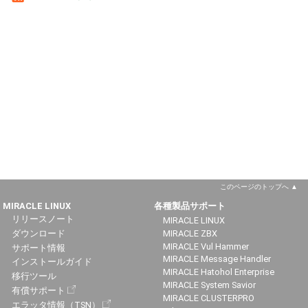
このページのトップへ
MIRACLE LINUX
各種製品サポート
リリースノート
MIRACLE LINUX
ダウンロード
MIRACLE ZBX
MIRACLE Vul Hammer
サポート情報
MIRACLE Message Handler
インストールガイド
MIRACLE Hatohol Enterprise
移行ツール
MIRACLE System Savior
有償サポート
MIRACLE CLUSTERPRO
エラッタ情報（TSN）