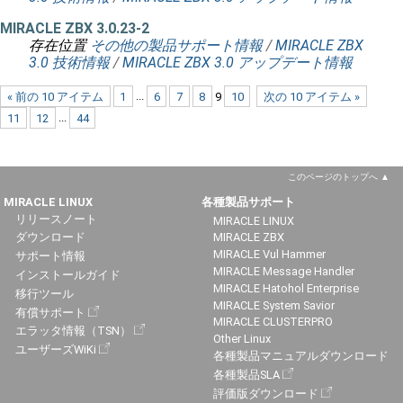
MIRACLE ZBX 3.0.23-2
存在位置
その他の製品サポート情報
/
MIRACLE ZBX
3.0 技術情報
/
MIRACLE ZBX 3.0 アップデート情報
« 前の 10 アイテム
1
...
6
7
8
9
10
次の 10 アイテム »
11
12
...
44
このページのトップへ
MIRACLE LINUX
各種製品サポート
リリースノート
MIRACLE LINUX
ダウンロード
MIRACLE ZBX
MIRACLE Vul Hammer
サポート情報
MIRACLE Message Handler
インストールガイド
MIRACLE Hatohol Enterprise
移行ツール
MIRACLE System Savior
有償サポート
MIRACLE CLUSTERPRO
エラッタ情報（TSN）
Other Linux
ユーザーズWiKi
各種製品マニュアルダウンロード
各種製品SLA
評価版ダウンロード