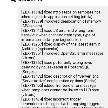
[ZBX-13542] fixed http steps on template not
inheriting hosts application setting (nikita)
[ZBX-13339] improved deallocation of memory
(MVekslers)
[ZBX-13412] fixed JS error and wrong form
behaviour when changing item type, type of
information, data type (agriscenko)
[ZBX-13257] fixed display of the latest item in
Audit log (agriscenko)
[ZBX-13351] improved OpenSSL error messages
(viktors)
[ZBX-13362] fixed potentially wrong rows
deleting by housekeeper in PostgreSQL
(Sergejs)
[ZBX-13472] fixed description of "Server" and
"ServerActive" configuration options (Sasha)
[ZBX-13455] added frontend error message
when templates cannot be linked to LLD host
(viktors)
[ZBX-13434] fixed incorrect trigger
dependencies being set after copying triggers