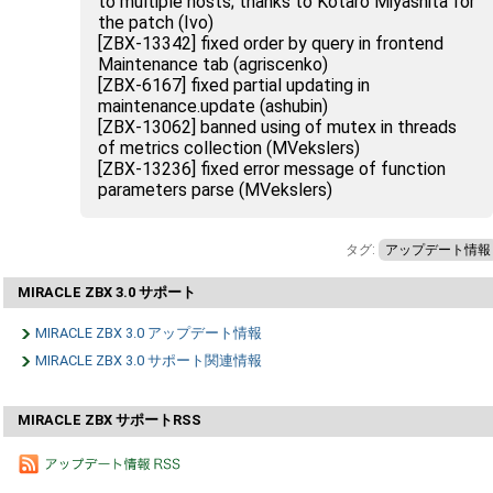
to multiple hosts; thanks to Kotaro Miyashita for
the patch (Ivo)
[ZBX-13342] fixed order by query in frontend
Maintenance tab (agriscenko)
[ZBX-6167] fixed partial updating in
maintenance.update (ashubin)
[ZBX-13062] banned using of mutex in threads
of metrics collection (MVekslers)
[ZBX-13236] fixed error message of function
parameters parse (MVekslers)
タグ:
アップデート情報
MIRACLE ZBX 3.0 サポート
MIRACLE ZBX 3.0 アップデート情報
MIRACLE ZBX 3.0 サポート関連情報
MIRACLE ZBX サポートRSS