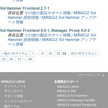
Vul Hammer Frontend 2.7-1
存在位置
その他の製品サポート情報
/
MIRACLE Vul
Hammer 技術情報
/
MIRACLE Vul Hammer アップデ
ート情報
Vul Hammer Frontend 4.0-1, Manager, Proxy 4.0-2
存在位置
その他の製品サポート情報
/
MIRACLE Vul
Hammer 技術情報
/
MIRACLE Vul Hammer アップデ
ート情報
« 前の 10 アイテム
1
...
21
22
23
24
次の 10 アイテム »
25
26
27
...
44
このページのトップへ
MIRACLE LINUX
各種製品サポート
リリースノート
MIRACLE LINUX
ダウンロード
MIRACLE ZBX
MIRACLE Vul Hammer
サポート情報
MIRACLE Message Handler
インストールガイド
MIRACLE Hatohol Enterprise
移行ツール