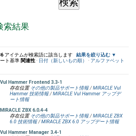
検索結果
36
アイテムが検索語に該当します
結果を絞り込む
ソート基準
関連性
·
日付（新しいもの順）
·
アルファベット
順
Vul Hammer Frontend 3.3-1
存在位置
その他の製品サポート情報
/
MIRACLE Vul
Hammer 技術情報
/
MIRACLE Vul Hammer アップデ
ート情報
MIRACLE ZBX 6.0.4-4
存在位置
その他の製品サポート情報
/
MIRACLE ZBX
6.0 技術情報
/
MIRACLE ZBX 6.0 アップデート情報
Vul Hammer Manager 3.4-1