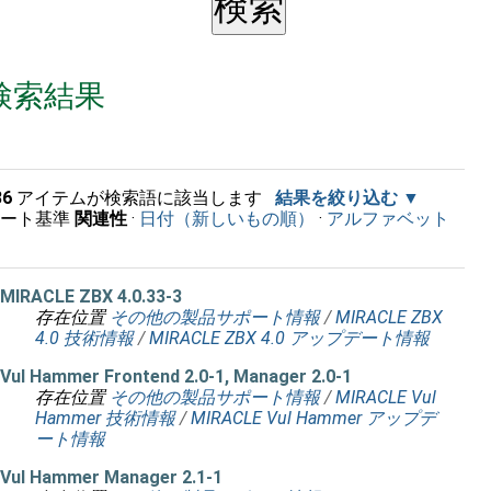
検索結果
36
アイテムが検索語に該当します
結果を絞り込む
ソート基準
関連性
·
日付（新しいもの順）
·
アルファベット
順
MIRACLE ZBX 4.0.33-3
存在位置
その他の製品サポート情報
/
MIRACLE ZBX
4.0 技術情報
/
MIRACLE ZBX 4.0 アップデート情報
Vul Hammer Frontend 2.0-1, Manager 2.0-1
存在位置
その他の製品サポート情報
/
MIRACLE Vul
Hammer 技術情報
/
MIRACLE Vul Hammer アップデ
ート情報
Vul Hammer Manager 2.1-1