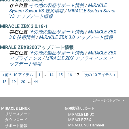
存在位置
その他の製品サポート情報
/
MIRACLE
System Savior V3 技術情報
/
MIRACLE System Savior
V3 アップデート情報
MIRACLE ZBX 3.0.18-1
存在位置
その他の製品サポート情報
/
MIRACLE ZBX
3.0 技術情報
/
MIRACLE ZBX 3.0 アップデート情報
MIRALE ZBX8300アップデート情報
存在位置
その他の製品サポート情報
/
MIRACLE ZBX
アプライアンス
/
MIRACLE ZBX アプライアンス ア
ップデート情報
« 前の 10 アイテム
1
...
14
15
16
17
次の 10 アイテム »
18
19
20
...
44
このページのトップへ
MIRACLE LINUX
各種製品サポート
リリースノート
MIRACLE LINUX
ダウンロード
MIRACLE ZBX
MIRACLE Vul Hammer
サポート情報