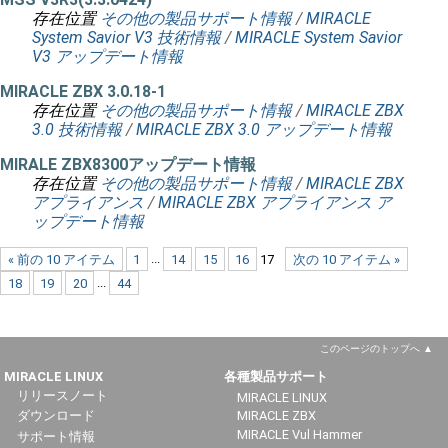
存在位置
その他の製品サポート情報
/
MIRACLE
System Savior V3 技術情報
/
MIRACLE System Savior
V3 アップデート情報
MIRACLE ZBX 3.0.18-1
存在位置
その他の製品サポート情報
/
MIRACLE ZBX
3.0 技術情報
/
MIRACLE ZBX 3.0 アップデート情報
MIRALE ZBX8300アップデート情報
存在位置
その他の製品サポート情報
/
MIRACLE ZBX
アプライアンス
/
MIRACLE ZBX アプライアンス ア
ップデート情報
« 前の 10 アイテム
1
...
14
15
16
17
次の 10 アイテム »
18
19
20
...
44
このページのトップへ
MIRACLE LINUX
各種製品サポート
リリースノート
MIRACLE LINUX
ダウンロード
MIRACLE ZBX
MIRACLE Vul Hammer
サポート情報