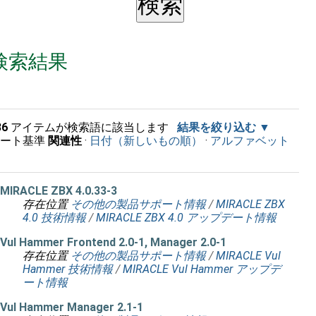
検索結果
36
アイテムが検索語に該当します
結果を絞り込む
ソート基準
関連性
·
日付（新しいもの順）
·
アルファベット
順
MIRACLE ZBX 4.0.33-3
存在位置
その他の製品サポート情報
/
MIRACLE ZBX
4.0 技術情報
/
MIRACLE ZBX 4.0 アップデート情報
Vul Hammer Frontend 2.0-1, Manager 2.0-1
存在位置
その他の製品サポート情報
/
MIRACLE Vul
Hammer 技術情報
/
MIRACLE Vul Hammer アップデ
ート情報
Vul Hammer Manager 2.1-1