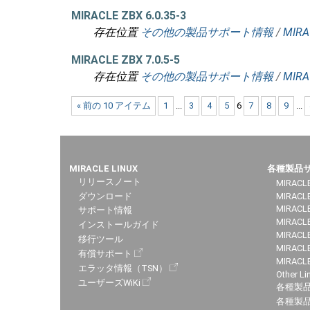
MIRACLE ZBX 6.0.35-3
存在位置
その他の製品サポート情報
/
MIRA
MIRACLE ZBX 7.0.5-5
存在位置
その他の製品サポート情報
/
MIRA
« 前の 10 アイテム
1
...
3
4
5
6
7
8
9
...
MIRACLE LINUX
各種製品
リリースノート
MIRACLE
ダウンロード
MIRACL
MIRACLE
サポート情報
MIRACLE
インストールガイド
MIRACLE
移行ツール
MIRACLE
有償サポート
MIRACL
エラッタ情報（TSN）
Other Li
ユーザーズWiKi
各種製
各種製品