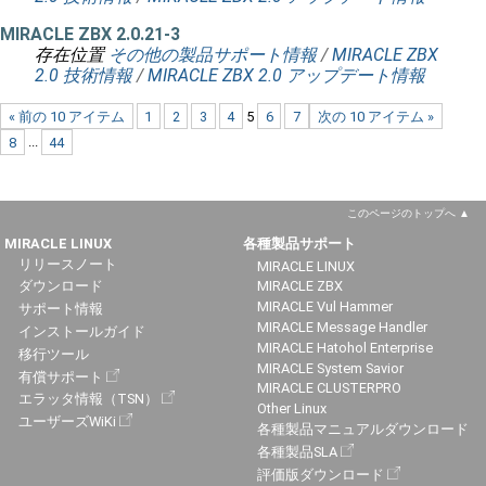
MIRACLE ZBX 2.0.21-3
存在位置
その他の製品サポート情報
/
MIRACLE ZBX
2.0 技術情報
/
MIRACLE ZBX 2.0 アップデート情報
« 前の 10 アイテム
1
2
3
4
5
6
7
次の 10 アイテム »
8
...
44
このページのトップへ
MIRACLE LINUX
各種製品サポート
リリースノート
MIRACLE LINUX
ダウンロード
MIRACLE ZBX
MIRACLE Vul Hammer
サポート情報
MIRACLE Message Handler
インストールガイド
MIRACLE Hatohol Enterprise
移行ツール
MIRACLE System Savior
有償サポート
MIRACLE CLUSTERPRO
エラッタ情報（TSN）
Other Linux
ユーザーズWiKi
各種製品マニュアルダウンロード
各種製品SLA
評価版ダウンロード