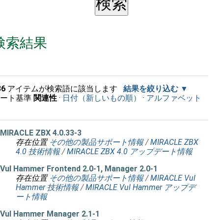
検索結果
36
アイテムが検索語に該当します
結果を絞り込む
ソート基準
関連性
·
日付（新しいもの順）
·
アルファベット
順
MIRACLE ZBX 4.0.33-3
存在位置
その他の製品サポート情報
/
MIRACLE ZBX
4.0 技術情報
/
MIRACLE ZBX 4.0 アップデート情報
Vul Hammer Frontend 2.0-1, Manager 2.0-1
存在位置
その他の製品サポート情報
/
MIRACLE Vul
Hammer 技術情報
/
MIRACLE Vul Hammer アップデ
ート情報
Vul Hammer Manager 2.1-1