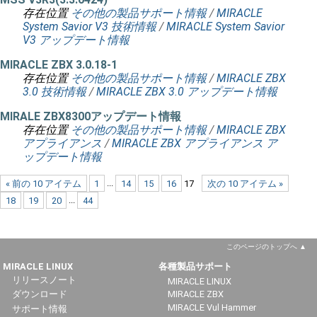
存在位置
その他の製品サポート情報
/
MIRACLE
System Savior V3 技術情報
/
MIRACLE System Savior
V3 アップデート情報
MIRACLE ZBX 3.0.18-1
存在位置
その他の製品サポート情報
/
MIRACLE ZBX
3.0 技術情報
/
MIRACLE ZBX 3.0 アップデート情報
MIRALE ZBX8300アップデート情報
存在位置
その他の製品サポート情報
/
MIRACLE ZBX
アプライアンス
/
MIRACLE ZBX アプライアンス ア
ップデート情報
« 前の 10 アイテム
1
...
14
15
16
17
次の 10 アイテム »
18
19
20
...
44
このページのトップへ
MIRACLE LINUX
各種製品サポート
リリースノート
MIRACLE LINUX
ダウンロード
MIRACLE ZBX
MIRACLE Vul Hammer
サポート情報