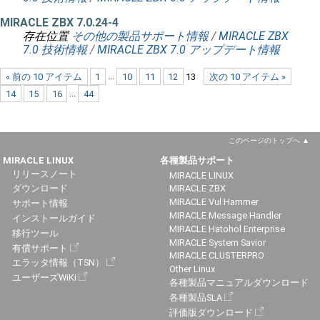
MIRACLE ZBX 7.0.24-4
存在位置
その他の製品サポート情報
/
MIRACLE ZBX
7.0 技術情報
/
MIRACLE ZBX 7.0 アップデート情報
« 前の 10 アイテム
1
...
10
11
12
13
次の 10 アイテム »
14
15
16
...
44
このページのトップへ
MIRACLE LINUX
各種製品サポート
リリースノート
MIRACLE LINUX
ダウンロード
MIRACLE ZBX
MIRACLE Vul Hammer
サポート情報
MIRACLE Message Handler
インストールガイド
MIRACLE Hatohol Enterprise
移行ツール
MIRACLE System Savior
有償サポート
MIRACLE CLUSTERPRO
エラッタ情報（TSN）
Other Linux
ユーザーズWiKi
各種製品マニュアルダウンロード
各種製品SLA
評価版ダウンロード