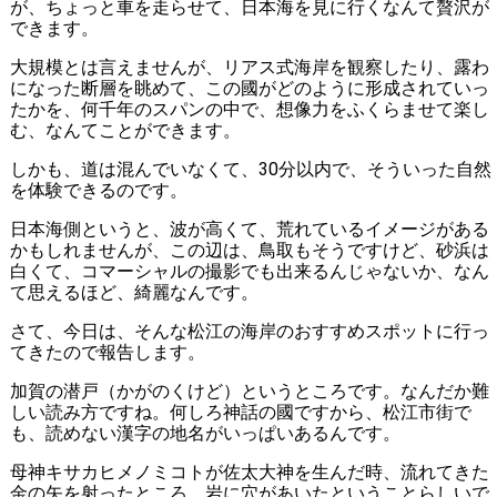
が、ちょっと車を走らせて、日本海を見に行くなんて贅沢が
できます。
大規模とは言えませんが、リアス式海岸を観察したり、露わ
になった断層を眺めて、この國がどのように形成されていっ
たかを、何千年のスパンの中で、想像力をふくらませて楽し
む、なんてことができます。
しかも、道は混んでいなくて、30分以内で、そういった自然
を体験できるのです。
日本海側というと、波が高くて、荒れているイメージがある
かもしれませんが、この辺は、鳥取もそうですけど、砂浜は
白くて、コマーシャルの撮影でも出来るんじゃないか、なん
て思えるほど、綺麗なんです。
さて、今日は、そんな松江の海岸のおすすめスポットに行っ
てきたので報告します。
加賀の潜戸（かがのくけど）というところです。なんだか難
しい読み方ですね。何しろ神話の國ですから、松江市街で
も、読めない漢字の地名がいっぱいあるんです。
母神キサカヒメノミコトが佐太大神を生んだ時、流れてきた
金の矢を射ったところ、岩に穴があいたということらしいで