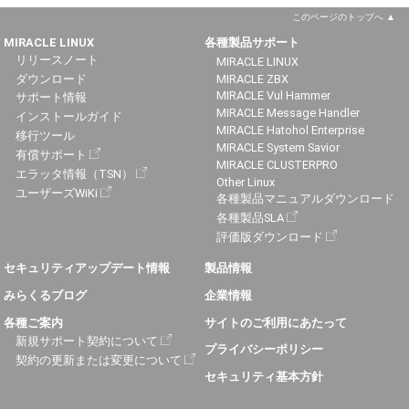
このページのトップへ
MIRACLE LINUX
各種製品サポート
リリースノート
MIRACLE LINUX
ダウンロード
MIRACLE ZBX
MIRACLE Vul Hammer
サポート情報
MIRACLE Message Handler
インストールガイド
MIRACLE Hatohol Enterprise
移行ツール
MIRACLE System Savior
有償サポート
MIRACLE CLUSTERPRO
エラッタ情報（TSN）
Other Linux
ユーザーズWiKi
各種製品マニュアルダウンロード
各種製品SLA
評価版ダウンロード
セキュリティアップデート情報
製品情報
みらくるブログ
企業情報
各種ご案内
サイトのご利用にあたって
新規サポート契約について
プライバシーポリシー
契約の更新または変更について
セキュリティ基本方針